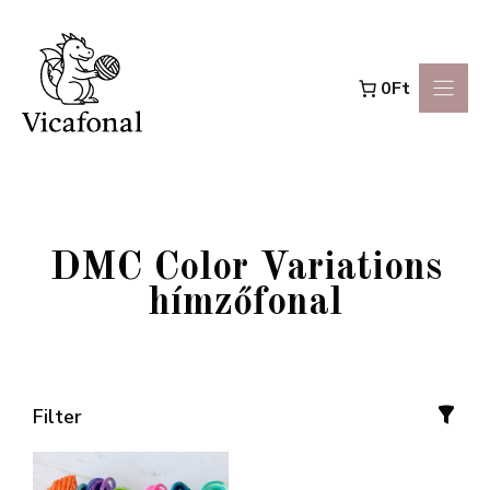
Kilépés
a
0Ft
tartalomba
DMC Color Variations
hímzőfonal
Filter