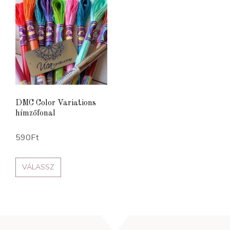
DMC Color Variations
hímzőfonal
590
Ft
VÁLASSZ