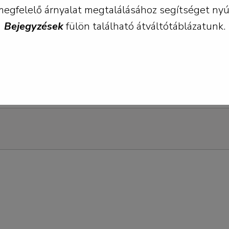
, Freeroad str.21, r. 94
egfelelő árnyalat megtalálásához segítséget nyúj
Bejegyzések
fülön található átváltótáblázatunk.