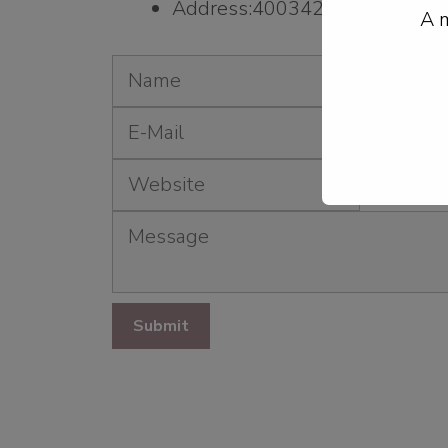
Address:400342 United Kingdom
A m