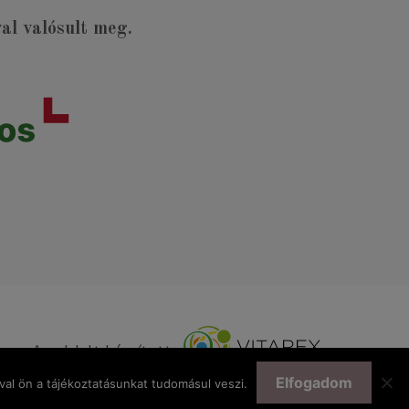
l valósult meg.
Az oldalt készítette:
Elfogadom
al ön a tájékoztatásunkat tudomásul veszi.