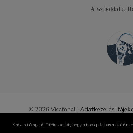
A weboldal a D
© 2026 Vicafonal |
Adatkezelési tájék
Elállás a szerződéstől
Kedves Látogató! Tájékoztatjuk, hogy a honlap felhasználói élm