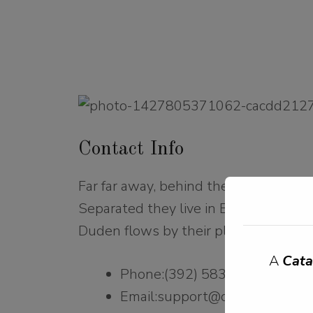
Contact Info
Far far away, behind the word mountai
Separated they live in Bookmarksgrov
Duden flows by their place and suppli
A
Cata
Phone:(392) 583-2569
Email:support@dframeworks.