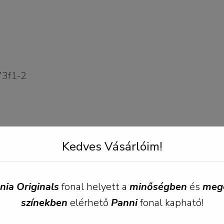
ns, far from the countries Vokalia and Consonantia,
Kedves Vásárlóim!
e right at the coast of the Semantics, a large lan
es it with the necessary regelialia.
nia Originals
fonal helyett a
minőségben
és
meg
színekben
elérhető
Panni
fonal kapható!
com