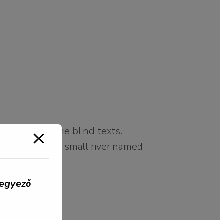
 there live the blind texts.
guage ocean. A small river named
egyező