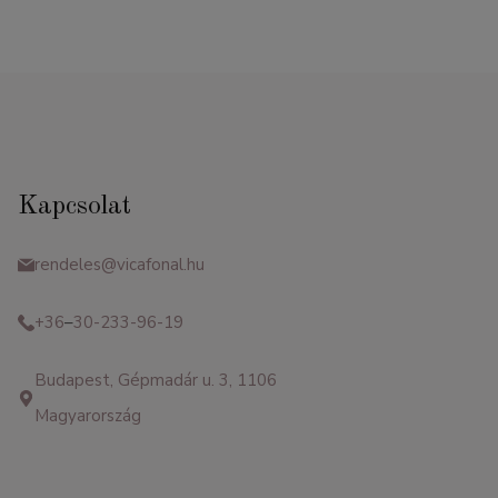
Kapcsolat
rendeles@vicafonal.hu
+36
–
30-233-96-19
Budapest, Gépmadár u. 3, 1106
Magyarország