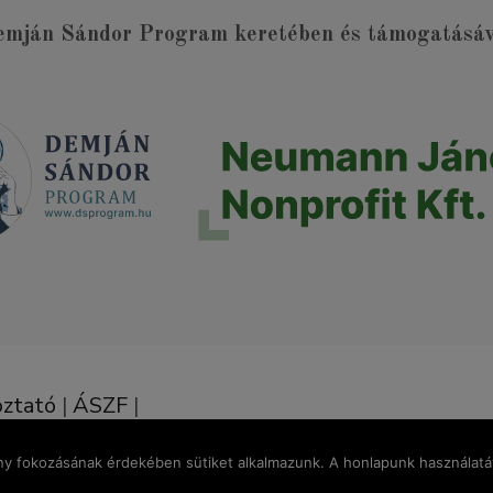
emján Sándor Program keretében és támogatásáva
oztató
|
ÁSZF
|
ény fokozásának érdekében sütiket alkalmazunk. A honlapunk használatáv