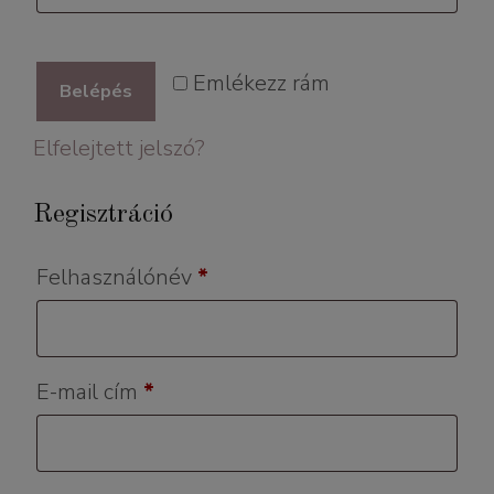
Emlékezz rám
Belépés
Elfelejtett jelszó?
Regisztráció
Kötelező
Felhasználónév
*
Kötelező
E-mail cím
*