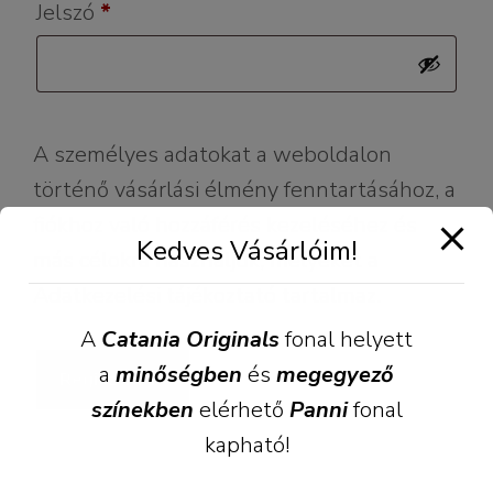
Kötelező
Jelszó
*
A személyes adatokat a weboldalon
történő vásárlási élmény fenntartásához, a
fiókhoz való hozzáférés kezeléséhez és
Kedves Vásárlóim!
más célokra használjuk, melyeket a
Adatkezelési tájékoztató
tartalmaz.
A
Catania Originals
fonal helyett
a
minőségben
és
megegyező
Regisztráció
színekben
elérhető
Panni
fonal
kapható!