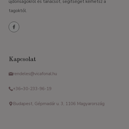
újdonságokról és tanácsot, segítséget kérhetsz a
tagoktól.
Kapcsolat
rendeles@vicafonal.hu
+36
–
30-233-96-19
Budapest, Gépmadár u. 3, 1106 Magyarország