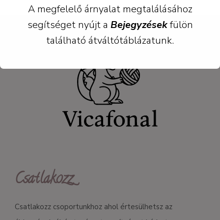
A megfelelő árnyalat megtalálásához
segítséget nyújt a
Bejegyzések
fülön
található átváltótáblázatunk.
Csatlakozz
Csatlakozz csoportunkhoz ahol értesülhetsz az