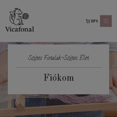
modal-check
Kilépés
a
0Ft
tartalomba
Színes Fonalak-Színes Élet
Fiókom