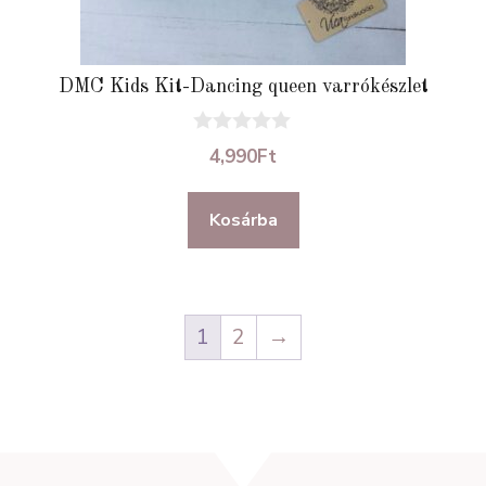
DMC Kids Kit-Dancing queen varrókészlet
0
4,990
Ft
a
z
5
Kosárba
-
b
ő
l
1
2
→