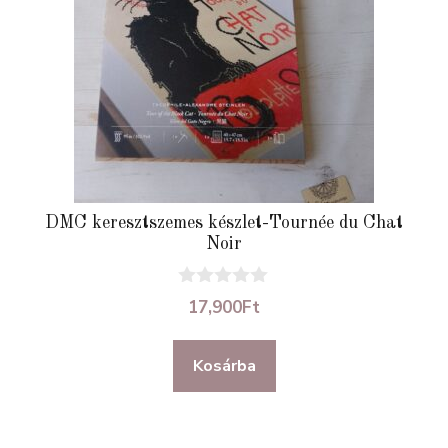
DMC keresztszemes készlet-Tournée du Chat
Noir
0
17,900
Ft
a
z
5
Kosárba
-
b
ő
l