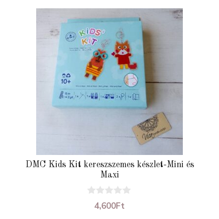
DMC Kids Kit kereszszemes készlet-Mini és
Maxi
0
4,600
Ft
a
z