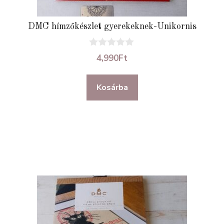
DMC hímzőkészlet gyerekeknek-Unikornis
0
4,990
Ft
a
z
5
Kosárba
-
b
ő
l