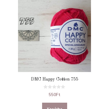
DMC Happy Cotton 755
0
550
Ft
a
z
5