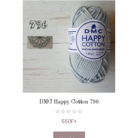
DMC Happy Cotton 796
0
550
Ft
a
z
5