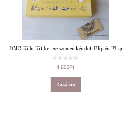
DMC Kids Kit kereszszemes készlet-Flip és Flap
0
4,600
Ft
a
z
5
Kosárba
-
b
ő
l