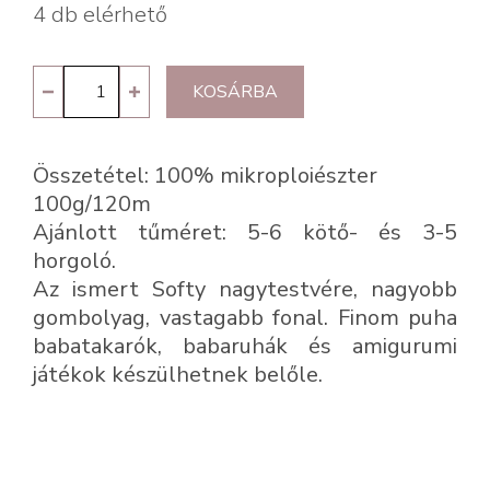
4 db elérhető
Alize
KOSÁRBA
Softy
Plus
Összetétel: 100% mikroploiészter
60
100g/120m
mennyiség
Ajánlott tűméret: 5-6 kötő- és 3-5
horgoló.
Az ismert Softy nagytestvére, nagyobb
gombolyag, vastagabb fonal. Finom puha
babatakarók, babaruhák és amigurumi
játékok készülhetnek belőle.