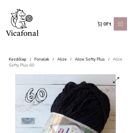
Kilépés
a
0Ft
tartalomba
Kezdőlap
Fonalak
Alize
Alize Softy Plus
Alize
/
/
/
/
Softy Plus 60