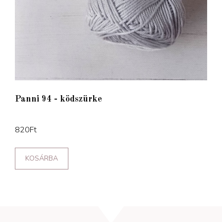
Panni 94 - ködszürke
820
Ft
KOSÁRBA