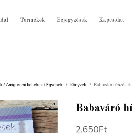
ldal
Termékek
Bejegyzések
Kapcsolat
ek / Amigurumi kellékek / Egyebek
Könyvek
Babaváró hímzések
/
/
Babaváró h
2,650
Ft