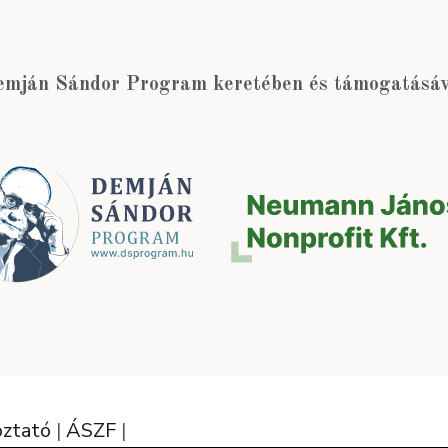
emján Sándor Program keretében és támogatásáva
oztató
|
ÁSZF
|