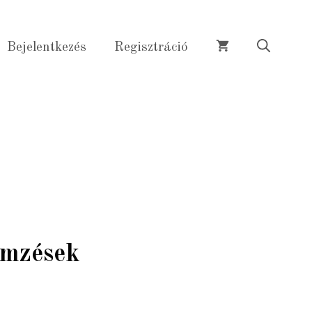
mennyiség
Bejelentkezés
Regisztráció
ímzések