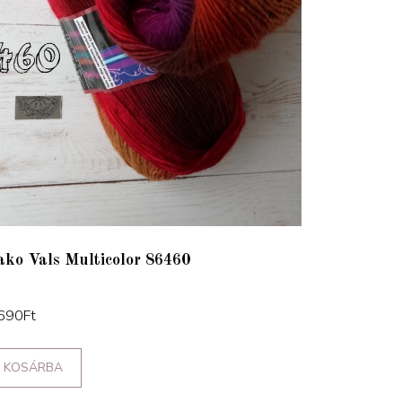
ako Vals Multicolor 86460
690
Ft
KOSÁRBA