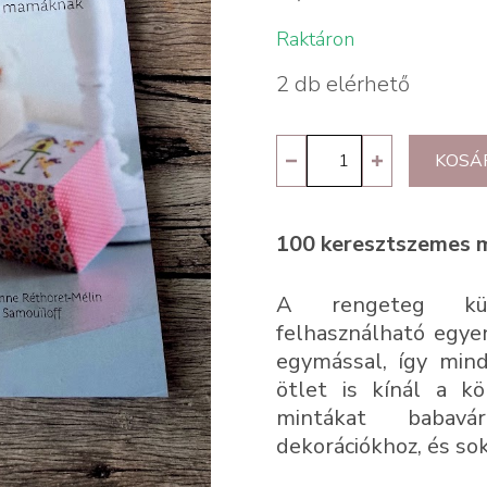
Raktáron
2 db elérhető
Babaváró
KOSÁ
hímzések
mennyiség
100 keresztszemes 
A rengeteg kül
felhasználható egye
egymással, így mind
ötlet is kínál a kö
mintákat babavár
dekorációkhoz, és so