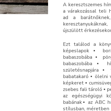
A keresztszemes hím
a várakozással teli 
ad a barátnőknek
keresztanyukáknak
újszülött érkezésekor
Ezt találod a köny
képeslapok ▪ bor
babaszobába ▪ pör
babaszobába ▪ h
születésnapjára ▪
babatakaró ▪ ölelni 
képkeret ▪ cumisüveg
zsebes fali tároló ▪ 
az egészségügyi k
babának▪ az ABC hí
stílusban, méretben