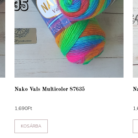
Nako Vals Multicolor 87635
N
1,690
Ft
1,
KOSÁRBA