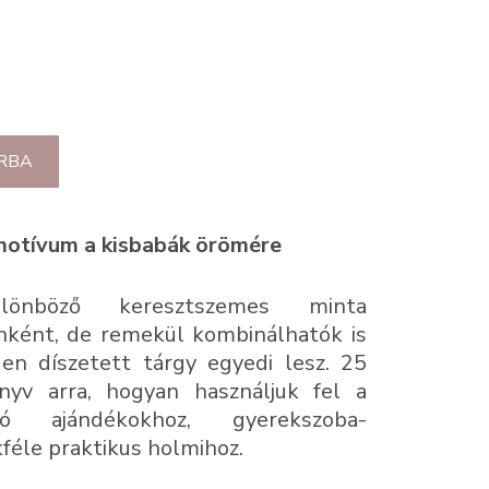
RBA
motívum a kisbabák örömére
önböző keresztszemes minta
nként, de remekül kombinálhatók is
en díszetett tárgy egyedi lesz. 25
nyv arra, hogyan használjuk fel a
ó ajándékokhoz, gyerekszoba-
kféle praktikus holmihoz.