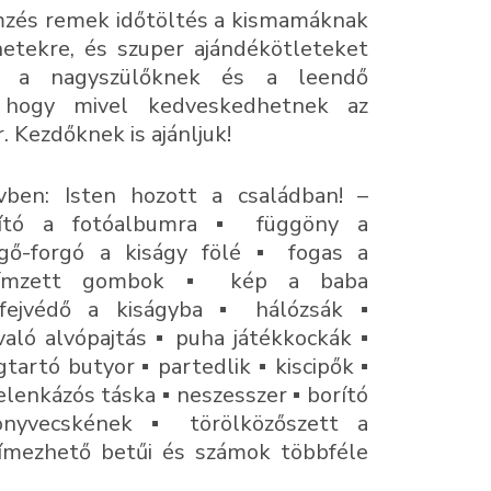
zés remek időtöltés a kismamáknak
hetekre, és szuper ajándékötleteket
, a nagyszülőknek és a leendő
, hogy mivel kedveskedhetnek az
. Kezdőknek is ajánljuk!
vben: Isten hozott a családban! –
ító a fotóalbumra ▪ függöny a
gő-forgó a kiságy fölé ▪ fogas a
ímzett gombok ▪ kép a baba
 fejvédő a kiságyba ▪ hálózsák ▪
való alvópajtás ▪ puha játékkockák ▪
tartó butyor ▪ partedlik ▪ kiscipők ▪
pelenkázós táska ▪ neszesszer ▪ borító
önyvecskének ▪ törölközőszett a
mezhető betűi és számok többféle