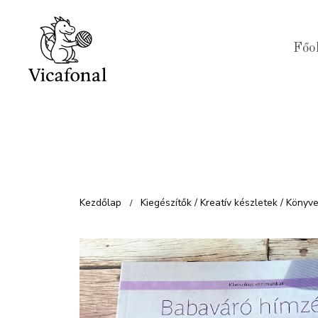
Kilépés
a
Főo
tartalomba
Kezdőlap
Kiegészítők / Kreatív készletek / Könyv
/