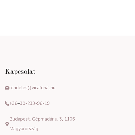
Kapcsolat
rendeles@vicafonal.hu
+36
–
30-233-96-19
Budapest, Gépmadár u. 3, 1106
Magyarország