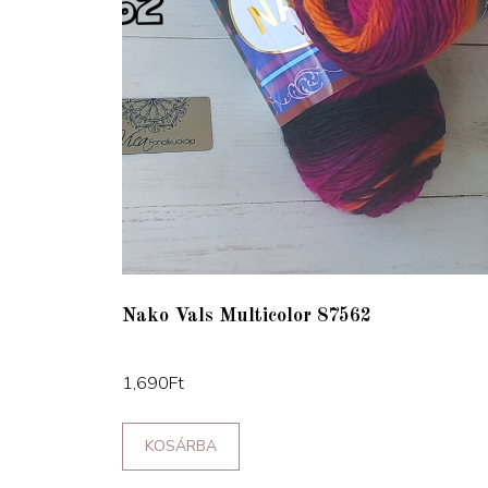
Nako Vals Multicolor 87562
1,690
Ft
KOSÁRBA