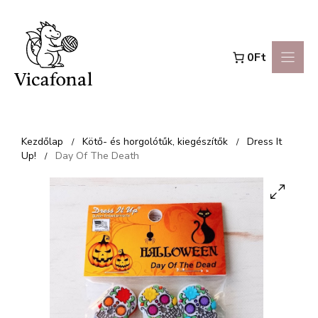
Kilépés
a
0Ft
tartalomba
Kezdőlap
Kötő- és horgolótűk, kiegészítők
Dress It
/
/
Up!
Day Of The Death
/