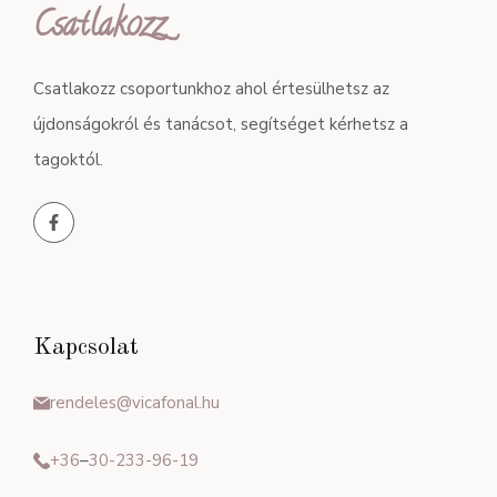
Csatlakozz
Csatlakozz csoportunkhoz ahol értesülhetsz az
újdonságokról és tanácsot, segítséget kérhetsz a
tagoktól.
Kapcsolat
rendeles@vicafonal.hu
+36
–
30-233-96-19