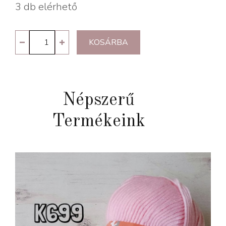
3 db elérhető
Day
KOSÁRBA
Of
The
Death
Népszerű
mennyiség
Termékeink