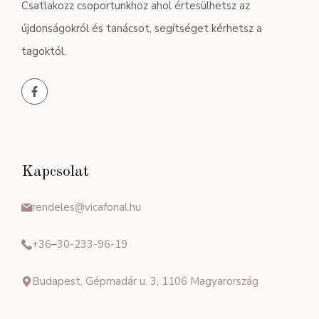
Csatlakozz csoportunkhoz ahol értesülhetsz az
újdonságokról és tanácsot, segítséget kérhetsz a
tagoktól.
Kapcsolat
rendeles@vicafonal.hu
+36
–
30-233-96-19
Budapest, Gépmadár u. 3, 1106 Magyarország