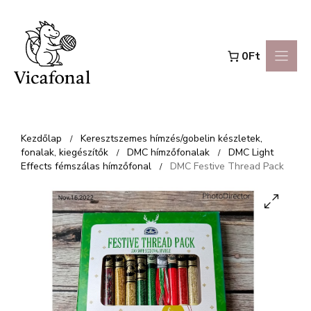
Kilépés
a
0Ft
tartalomba
Kezdőlap
Keresztszemes hímzés/gobelin készletek,
/
fonalak, kiegészítők
DMC hímzőfonalak
DMC Light
/
/
Effects fémszálas hímzőfonal
DMC Festive Thread Pack
/