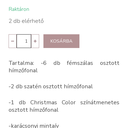
Raktáron
2 db elérhető
DMC
KOSÁRBA
Festive
Thread
Tartalma: -6 db fémszálas osztott
Pack
hímzőfonal
mennyiség
-2 db szatén osztott hímzőfonal
-1 db Christmas Color színátmenetes
osztott hímzőfonal
-karácsonyi mintaív