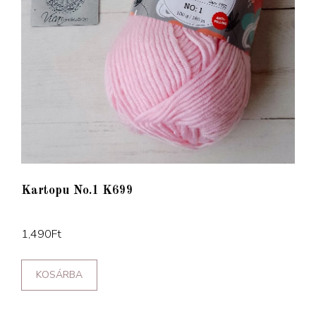
Kartopu No.1 K699
1,490
Ft
KOSÁRBA