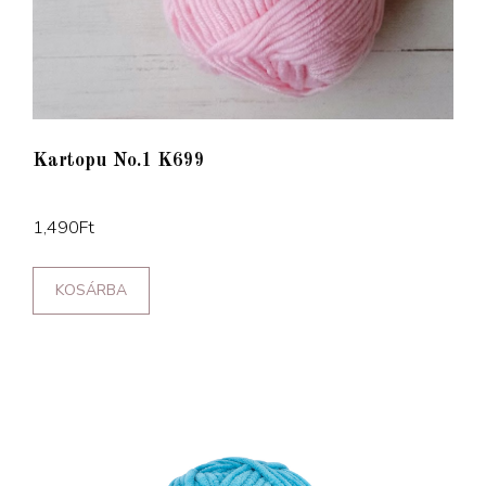
Kartopu No.1 K699
1,490
Ft
KOSÁRBA