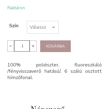
Raktáron
Szín
DMC
KOSÁRBA
fluoreszkáló
hímzőfonal
100% poliészter, fluoreszkáló
mennyiség
/fényvisszaverő hatású/, 6 szálú osztott
hímzőfonal.