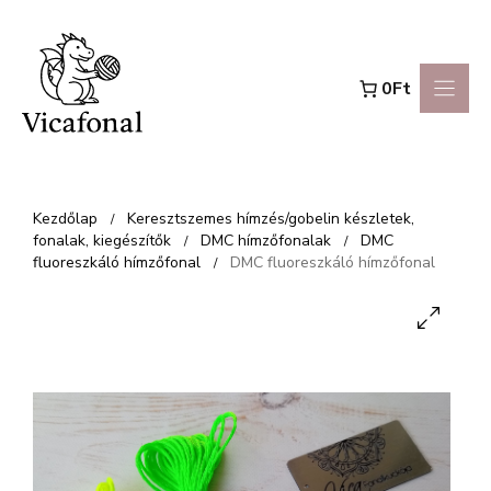
Kilépés
a
0Ft
tartalomba
Kezdőlap
Keresztszemes hímzés/gobelin készletek,
/
fonalak, kiegészítők
DMC hímzőfonalak
DMC
/
/
fluoreszkáló hímzőfonal
DMC fluoreszkáló hímzőfonal
/