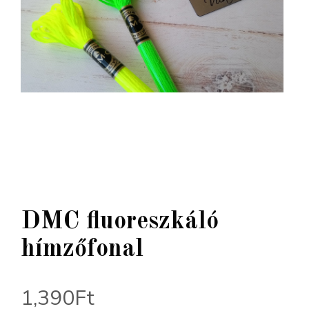
DMC fluoreszkáló
hímzőfonal
1,390
Ft