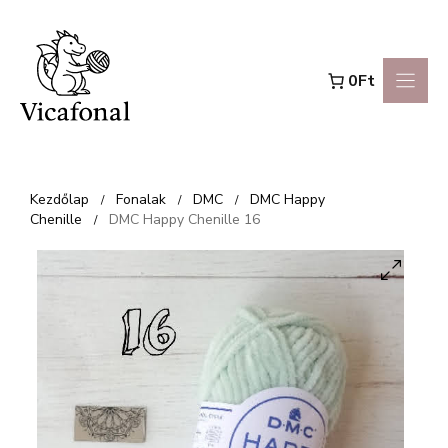
Kilépés
a
0Ft
tartalomba
Kezdőlap
Fonalak
DMC
DMC Happy
/
/
/
Chenille
DMC Happy Chenille 16
/