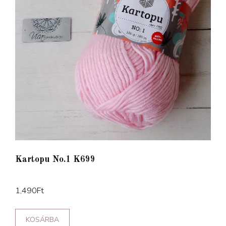
Kartopu No.1 K699
1,490
Ft
KOSÁRBA