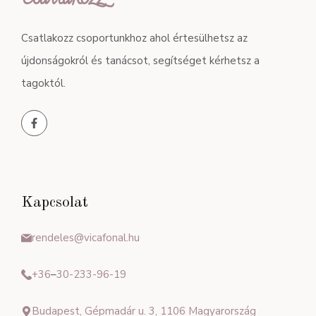
Csatlakozz csoportunkhoz ahol értesülhetsz az
újdonságokról és tanácsot, segítséget kérhetsz a
tagoktól.
Kapcsolat
rendeles@vicafonal.hu
+36
–
30-233-96-19
Budapest, Gépmadár u. 3, 1106 Magyarország