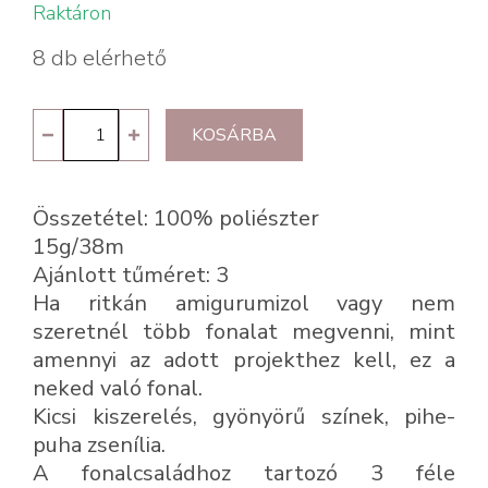
Raktáron
8 db elérhető
DMC
KOSÁRBA
Happy
Chenille
Összetétel: 100% poliészter
16
15g/38m
mennyiség
Ajánlott tűméret: 3
Ha ritkán amigurumizol vagy nem
szeretnél több fonalat megvenni, mint
amennyi az adott projekthez kell, ez a
neked való fonal.
Kicsi kiszerelés, gyönyörű színek, pihe-
puha zsenília.
A fonalcsaládhoz tartozó 3 féle