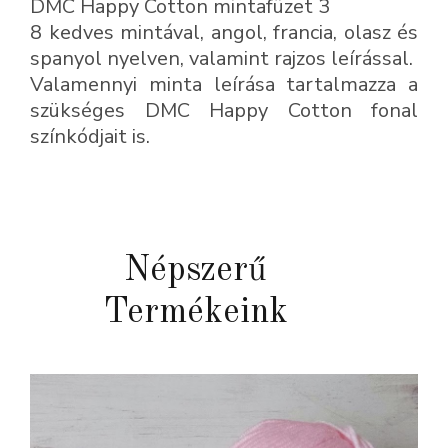
DMC Happy Cotton mintafüzet 3
mintafüzet
8 kedves mintával, angol, francia, olasz és
3
spanyol nyelven, valamint rajzos leírással.
mennyiség
Valamennyi minta leírása tartalmazza a
szükséges DMC Happy Cotton fonal
színkódjait is.
Népszerű
Termékeink