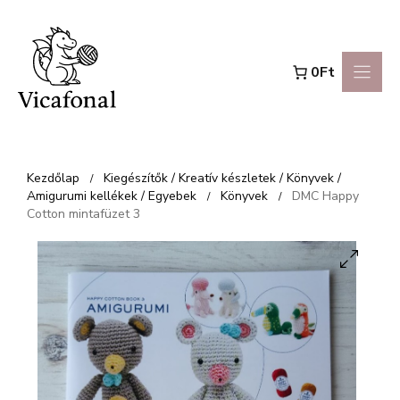
Kilépés
a
0Ft
tartalomba
Kezdőlap
Kiegészítők / Kreatív készletek / Könyvek /
/
Amigurumi kellékek / Egyebek
Könyvek
DMC Happy
/
/
Cotton mintafüzet 3