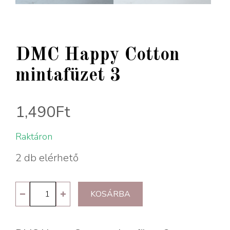
DMC Happy Cotton
mintafüzet 3
1,490
Ft
Raktáron
2 db elérhető
DMC
KOSÁRBA
Happy
Cotton