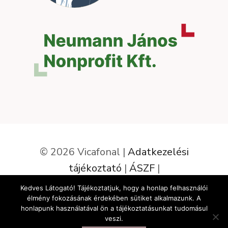
© 2026 Vicafonal |
Adatkezelési
tájékoztató
|
ÁSZF
|
Elállás a szerződéstől
Kedves Látogató! Tájékoztatjuk, hogy a honlap felhasználói
élmény fokozásának érdekében sütiket alkalmazunk. A
Az oldalt készítette:
honlapunk használatával ön a tájékoztatásunkat tudomásul
veszi.