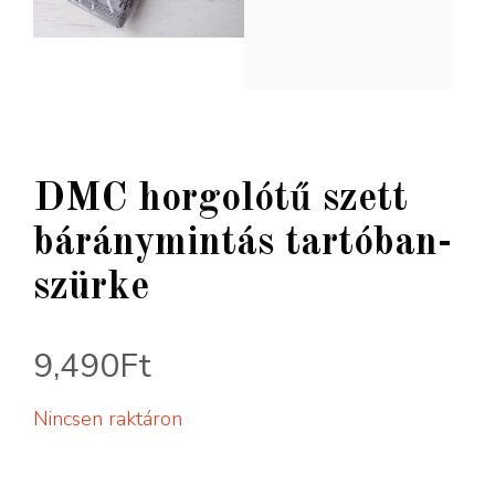
DMC horgolótű szett
báránymintás tartóban-
szürke
9,490
Ft
Nincsen raktáron