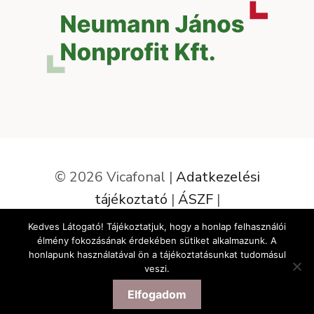
© 2026 Vicafonal |
Adatkezelési
tájékoztató
|
ÁSZF
|
Elállás a szerződéstől
Kedves Látogató! Tájékoztatjuk, hogy a honlap felhasználói
élmény fokozásának érdekében sütiket alkalmazunk. A
Az oldalt készítette:
honlapunk használatával ön a tájékoztatásunkat tudomásul
veszi.
Elfogadom