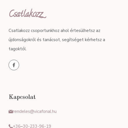
Csatlakozz
Csatlakozz csoportunkhoz ahol értesülhetsz az
újdonságokról és tanácsot, segítséget kérhetsz a
tagoktól.
Kapcsolat
rendeles@vicafonal.hu
+36
–
30-233-96-19