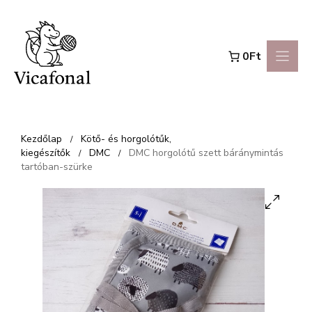
Kilépés
a
0Ft
tartalomba
Kezdőlap
Kötő- és horgolótűk,
/
kiegészítők
DMC
DMC horgolótű szett báránymintás
/
/
tartóban-szürke