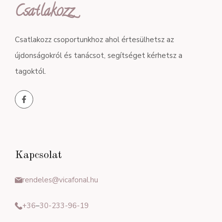
Csatlakozz
Csatlakozz csoportunkhoz ahol értesülhetsz az
újdonságokról és tanácsot, segítséget kérhetsz a
tagoktól.
Kapcsolat
rendeles@vicafonal.hu
+36
–
30-233-96-19