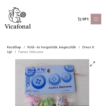
Kilépés
a
0Ft
tartalomba
Kezdőlap
Kötő- és horgolótűk, kiegészítők
Dress It
/
/
Up!
Fairies Welcome
/