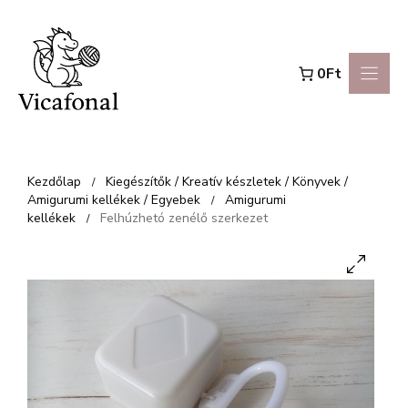
Kilépés
a
0Ft
tartalomba
Kezdőlap
Kiegészítők / Kreatív készletek / Könyvek /
/
Amigurumi kellékek / Egyebek
Amigurumi
/
kellékek
Felhúzhetó zenélő szerkezet
/