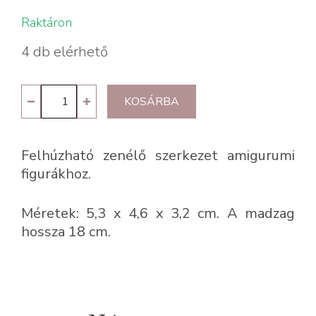
Raktáron
4 db elérhető
Felhúzhetó
KOSÁRBA
zenélő
szerkezet
Felhúzható zenélő szerkezet amigurumi
mennyiség
figurákhoz.
Méretek: 5,3 x 4,6 x 3,2 cm. A madzag
hossza 18 cm.