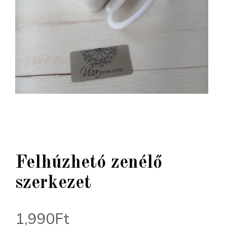
Felhúzhetó zenélő
szerkezet
1,990
Ft