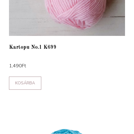
Kartopu No.1 K699
1,490
Ft
KOSÁRBA