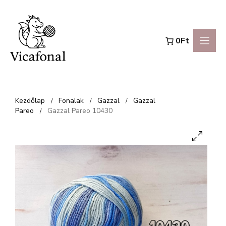
Kilépés
a
0Ft
tartalomba
Kezdőlap
Fonalak
Gazzal
Gazzal
/
/
/
Pareo
Gazzal Pareo 10430
/