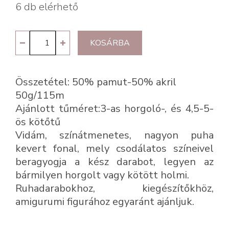
6 db elérhető
Gazzal
KOSÁRBA
Pareo
10430
Összetétel: 50% pamut-50% akril
mennyiség
50g/115m
Ajánlott tűméret:3-as horgoló-, és 4,5-5-
ös kötőtű
Vidám, színátmenetes, nagyon puha
kevert fonal, mely csodálatos színeivel
beragyogja a kész darabot, legyen az
bármilyen horgolt vagy kötött holmi.
Ruhadarabokhoz, kiegészítőkhöz,
amigurumi figurához egyaránt ajánljuk.