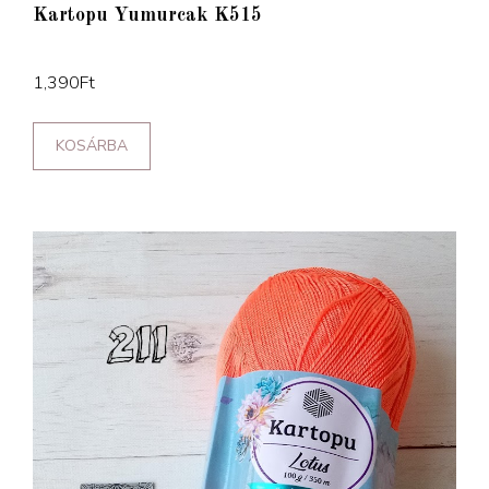
Kartopu Yumurcak K515
1,390
Ft
KOSÁRBA