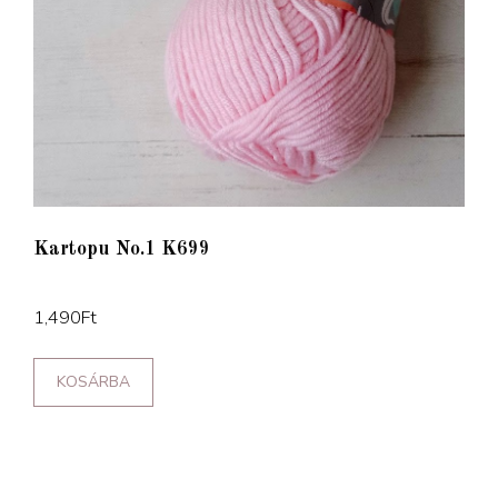
Kartopu No.1 K699
1,490
Ft
KOSÁRBA