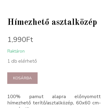
Hímezhető asztalközép
1,990
Ft
Raktáron
1 db elérhető
KOSÁRBA
100% pamut alapra előnyomott
hímezhető terítő/asztalközép, 60x60 cm-