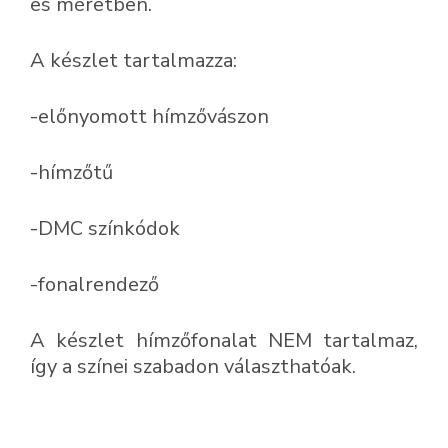
es méretben.
A készlet tartalmazza:
-előnyomott hímzővászon
-hímzőtű
-DMC színkódok
-fonalrendező
A készlet hímzőfonalat NEM tartalmaz,
így a színei szabadon választhatóak.