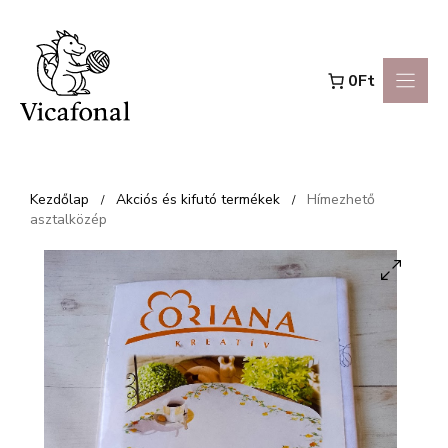
Kilépés
a
0Ft
tartalomba
Kezdőlap
Akciós és kifutó termékek
Hímezhető
/
/
asztalközép