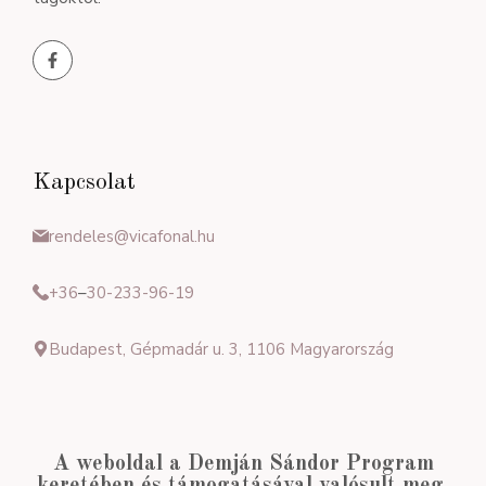
Kapcsolat
rendeles@vicafonal.hu
+36
–
30-233-96-19
Budapest, Gépmadár u. 3, 1106 Magyarország
A weboldal a Demján Sándor Program
keretében és támogatásával valósult meg.