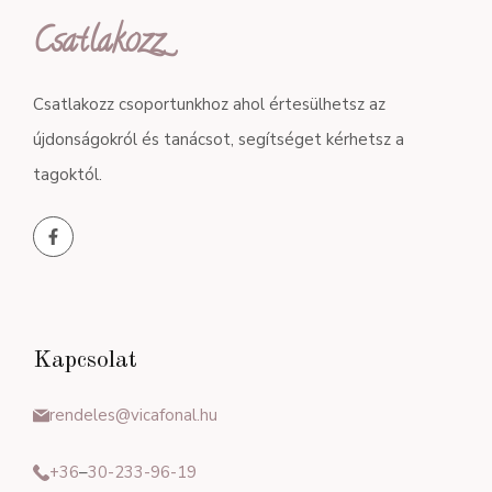
Csatlakozz
Csatlakozz csoportunkhoz ahol értesülhetsz az
újdonságokról és tanácsot, segítséget kérhetsz a
tagoktól.
Kapcsolat
rendeles@vicafonal.hu
+36
–
30-233-96-19