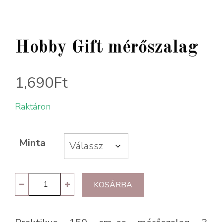
Hobby Gift mérőszalag
1,690
Ft
Raktáron
Minta
Hobby
KOSÁRBA
Gift
mérőszalag