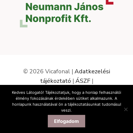
© 2026 Vicafonal |
Adatkezelési
tájékoztató
|
ÁSZF
|
Elállás a szerződéstől
Kedves Látogató! Tájékoztatjuk, hogy a honlap felhasználói
élmény fokozásának érdekében sütiket alkalmazunk. A
Az oldalt készítette:
honlapunk használatával ön a tájékoztatásunkat tudomásul
veszi.
1,690
Ft
Elfogadom