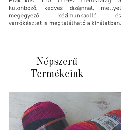
Praktikus 150 cm-es mérőszalag 3
mennyiség
különböző, kedves dizájnnal, mellyel
megegyező kézimunkaolló és
varrókészlet is megtalálható a kínálatban.
Népszerű
Termékeink