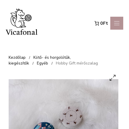
Kilépés
a
0Ft
tartalomba
Kezdőlap
Kötő- és horgolótűk,
/
kiegészítők
Egyéb
Hobby Gift mérőszalag
/
/