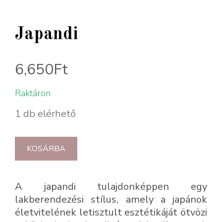
Japandi
6,650
Ft
Raktáron
1 db elérhető
KOSÁRBA
A japandi tulajdonképpen egy
lakberendezési stílus, amely a japánok
életvitelének letisztult esztétikáját ötvözi