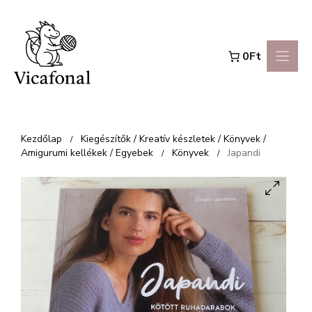
Kilépés
a
0Ft
tartalomba
Kezdőlap
Kiegészítők / Kreatív készletek / Könyvek /
/
Amigurumi kellékek / Egyebek
Könyvek
Japandi
/
/