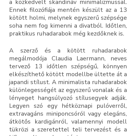
a közkedvelt skandináv minimalizmussal.
Ennek filozófiája mentén készült az a 13
kötött holmi, melynek egyszerű szépsége
soha nem fog kimenni a divatból. Időtlen,
praktikus ruhadarabok még kezdőknek is.
A szerző és a kötött ruhadarabok
megálmodója Claudia Laermann, neves
tervező 13 időtlen szépségű, könnyen
elkészíthető kötött modellbe ültette át a
japandi stílust. A minimalista ruhadarabok
különlegességét az egyszerű vonalak és a
lényeget hangsúlyozó stílusegyek adják.
Legyen szó egy hétköznapi pulóverről,
extravagáns miniponcsóról vagy elegáns,
átkötős kardigánról, valamennyi modell
tükrözi a szeretettel teli tervezést és a