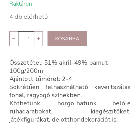
Raktáron
4 db elérhető
Kartopu
KOSÁRBA
Baby
Natural
Összetétel: 51% akril-49% pamut
Cotton
100g/200m
326
Ajánlott tűméret: 2-4
mennyiség
Sokrétűen felhasználható kevertszálas
fonal, ragyogó színekben.
Köthetünk, horgolhatunk belőle
ruhadarabokat, kiegészítőket,
játékfigurákat, de otthondekorációt is.