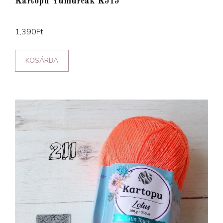
Kartopu Yumurcak K515
1,390
Ft
KOSÁRBA