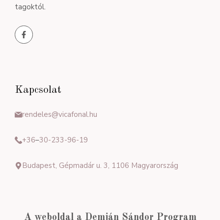
tagoktól.
Kapcsolat
rendeles@vicafonal.hu
+36
–
30-233-96-19
Budapest, Gépmadár u. 3, 1106 Magyarország
A weboldal a Demján Sándor Program