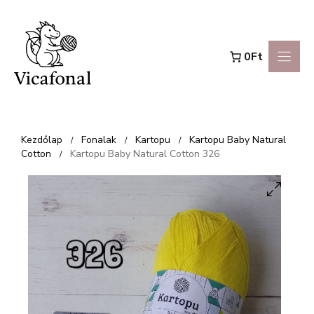
Kilépés
a
0Ft
tartalomba
Kezdőlap
Fonalak
Kartopu
Kartopu Baby Natural
/
/
/
Cotton
Kartopu Baby Natural Cotton 326
/