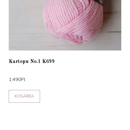
Kartopu No.1 K699
1,490
Ft
KOSÁRBA