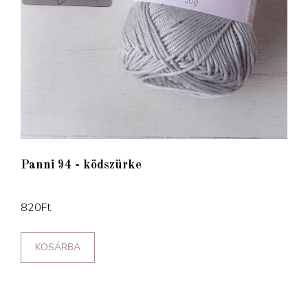
Panni 94 - ködszürke
820
Ft
KOSÁRBA