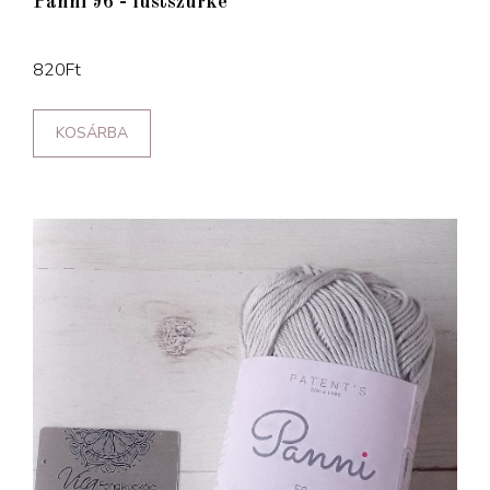
Panni 96 - füstszürke
820
Ft
KOSÁRBA