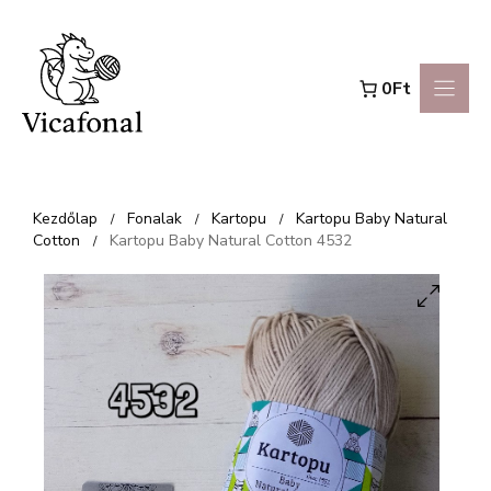
Kilépés
a
0Ft
tartalomba
Kezdőlap
Fonalak
Kartopu
Kartopu Baby Natural
/
/
/
Cotton
Kartopu Baby Natural Cotton 4532
/