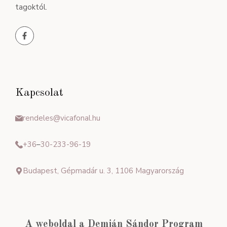
tagoktól.
Kapcsolat
rendeles@vicafonal.hu
+36
–
30-233-96-19
Budapest, Gépmadár u. 3, 1106 Magyarország
A weboldal a Demján Sándor Program