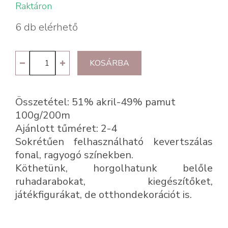
Raktáron
6 db elérhető
Kartopu
KOSÁRBA
Baby
Natural
Összetétel: 51% akril-49% pamut
Cotton
100g/200m
4532
Ajánlott tűméret: 2-4
mennyiség
Sokrétűen felhasználható kevertszálas
fonal, ragyogó színekben.
Köthetünk, horgolhatunk belőle
ruhadarabokat, kiegészítőket,
játékfigurákat, de otthondekorációt is.