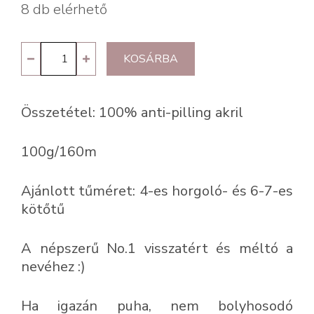
8 db elérhető
Kartopu
KOSÁRBA
No.1
K1873
Összetétel: 100% anti-pilling akril
mennyiség
100g/160m
Ajánlott tűméret: 4-es horgoló- és 6-7-es
kötőtű
A népszerű No.1 visszatért és méltó a
nevéhez :)
Ha igazán puha, nem bolyhosodó