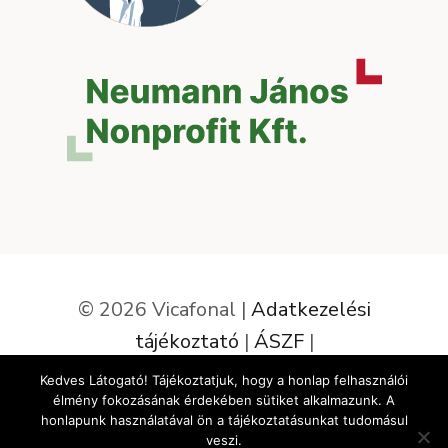
© 2026 Vicafonal |
Adatkezelési
tájékoztató
|
ÁSZF
|
Elállás a szerződéstől
Kedves Látogató! Tájékoztatjuk, hogy a honlap felhasználói
élmény fokozásának érdekében sütiket alkalmazunk. A
Az oldalt készítette:
honlapunk használatával ön a tájékoztatásunkat tudomásul
veszi.