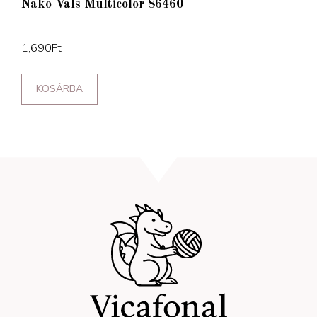
Nako Vals Multicolor 86460
1,690
Ft
KOSÁRBA