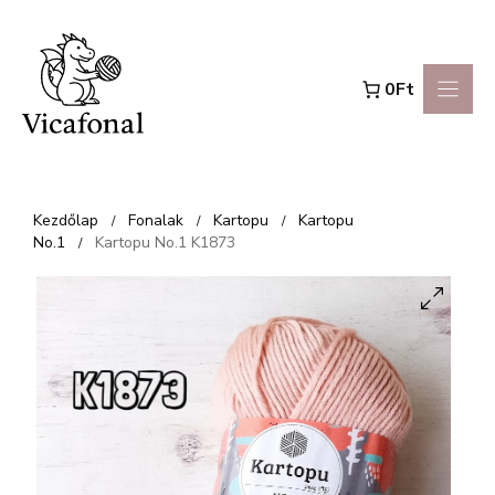
Kilépés
a
0Ft
tartalomba
Kezdőlap
Fonalak
Kartopu
Kartopu
/
/
/
No.1
Kartopu No.1 K1873
/