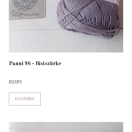
Panni 96 - füstszürke
820
Ft
KOSÁRBA