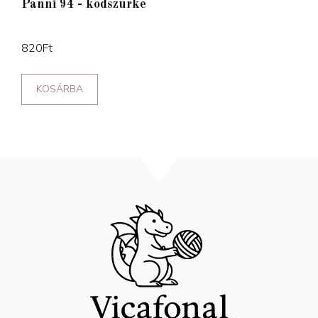
Panni 94 - ködszürke
820
Ft
KOSÁRBA