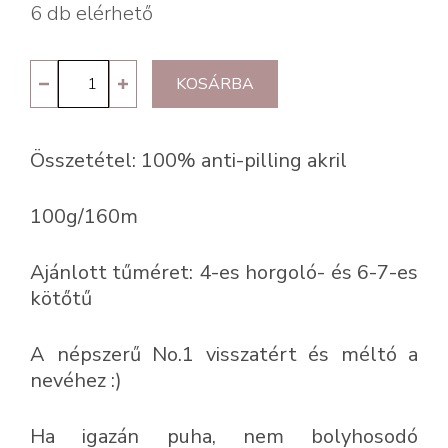
6 db elérhető
Kartopu
KOSÁRBA
No.1
K739
Összetétel: 100% anti-pilling akril
mennyiség
100g/160m
Ajánlott tűméret: 4-es horgoló- és 6-7-es
kötőtű
A népszerű No.1 visszatért és méltó a
nevéhez :)
Ha igazán puha, nem bolyhosodó