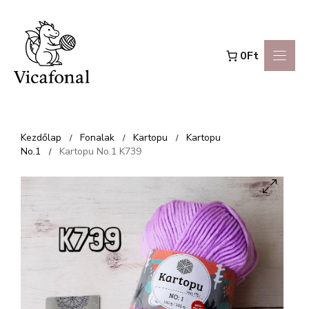
Kilépés
a
0Ft
tartalomba
Kezdőlap
Fonalak
Kartopu
Kartopu
/
/
/
No.1
Kartopu No.1 K739
/