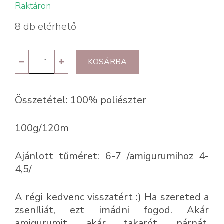
Raktáron
8 db elérhető
Kartopu
KOSÁRBA
Yumurcak
K1830
Összetétel: 100% poliészter
mennyiség
100g/120m
Ajánlott tűméret: 6-7 /amigurumihoz 4-
4,5/
A régi kedvenc visszatért :) Ha szereted a
zseníliát, ezt imádni fogod. Akár
amigurumit, akár takarót, párnát,