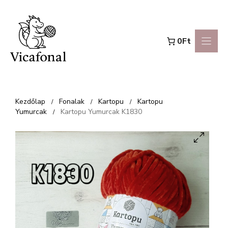
Kilépés
a
0Ft
tartalomba
Kezdőlap
Fonalak
Kartopu
Kartopu
/
/
/
Yumurcak
Kartopu Yumurcak K1830
/