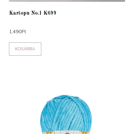
Kartopu No.1 K699
1,490
Ft
KOSÁRBA