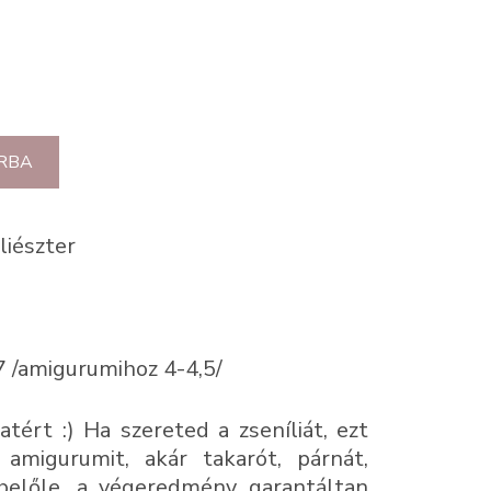
RBA
liészter
7 /amigurumihoz 4-4,5/
atért :) Ha szereted a zseníliát, ezt
amigurumit, akár takarót, párnát,
 belőle, a végeredmény garantáltan