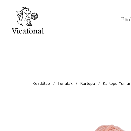
Kilépés
a
Főo
tartalomba
Kezdőlap
Fonalak
Kartopu
Kartopu Yumur
/
/
/