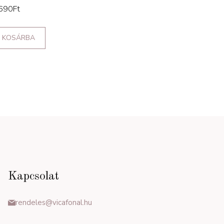
690
Ft
KOSÁRBA
Kapcsolat
rendeles@vicafonal.hu