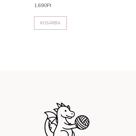
1,690
Ft
KOSÁRBA