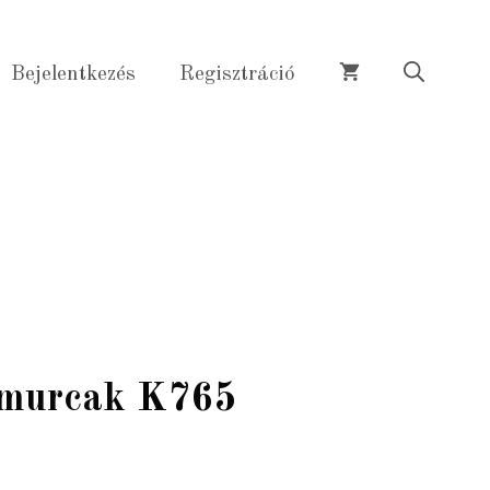
K765
mennyiség
Bejelentkezés
Regisztráció
umurcak K765