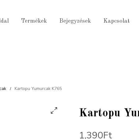
ldal
Termékek
Bejegyzések
Kapcsolat
cak
Kartopu Yumurcak K765
/
Kartopu Y
1,390
Ft