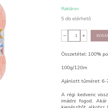
Raktáron
5 db elérhető
Kartopu
KOSÁ
Yumurcak
K765
Összetétel: 100% po
mennyiség
100g/120m
Ajánlott tűméret: 6-
A régi kedvenc vissz
imádni fogod. Akár 
kiegészítőt alkotsz