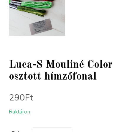
Luca-S Mouliné Color
osztott hímzőfonal
290
Ft
Raktáron