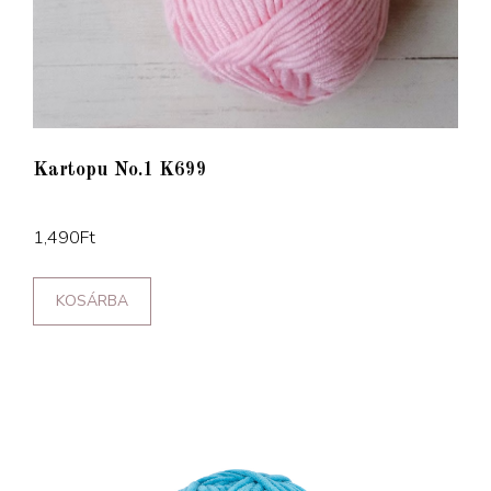
Kartopu No.1 K699
1,490
Ft
KOSÁRBA