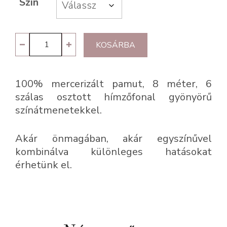
Szín
Luca-
KOSÁRBA
S
Mouliné
100% mercerizált pamut, 8 méter, 6
Color
szálas osztott hímzőfonal gyönyörű
osztott
színátmenetekkel.
hímzőfonal
mennyiség
Akár önmagában, akár egyszínűvel
kombinálva különleges hatásokat
érhetünk el.