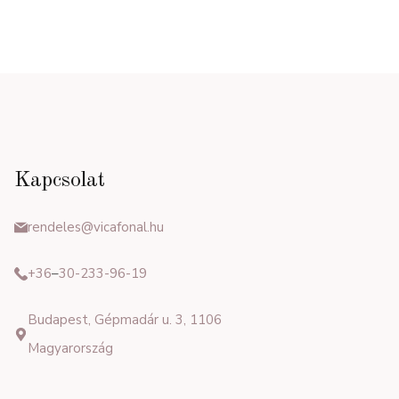
Kapcsolat
rendeles@vicafonal.hu
+36
–
30-233-96-19
Budapest, Gépmadár u. 3, 1106
Magyarország