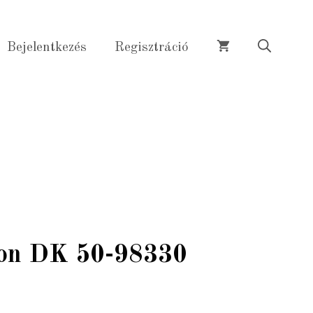
DK
50-
Bejelentkezés
Regisztráció
98330
homok
mennyiség
on DK 50-98330