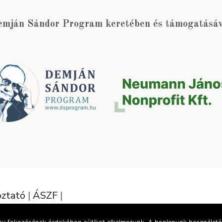
emján Sándor Program keretében és támogatásáva
oztató
|
ÁSZF
|