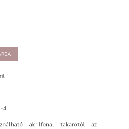
ÁRBA
il
5-4
ználható akrilfonal takarótól az