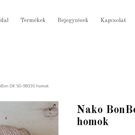
ldal
Termékek
Bejegyzések
Kapcsolat
nBon DK 50-98330 homok
Nako BonB
homok