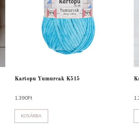
Kartopu Yumurcak K515
K
1,390
Ft
1,
KOSÁRBA