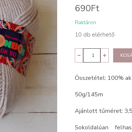
690
Ft
Raktáron
10 db elérhető
Nako
KOS
BonBon
DK
Összetétel: 100% akr
50-
98330
50g/145m
homok
mennyiség
Ajánlott tűméret: 3,
Sokoldalúan felhas