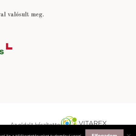
l valósult meg.
Az oldalt készítette:
Elfogadom