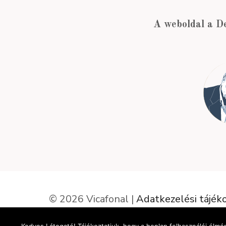
A weboldal a D
© 2026 Vicafonal |
Adatkezelési tájék
Elállás a szerződéstől