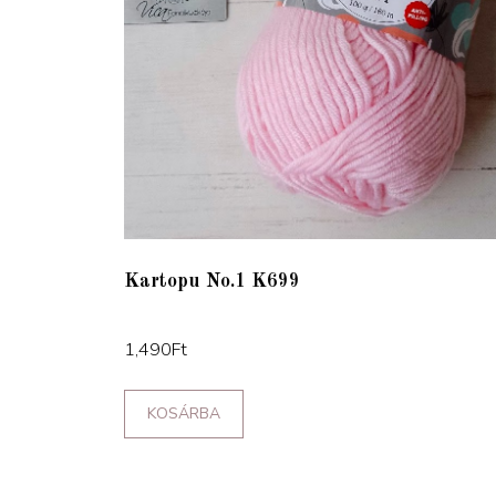
Kartopu No.1 K699
1,490
Ft
KOSÁRBA