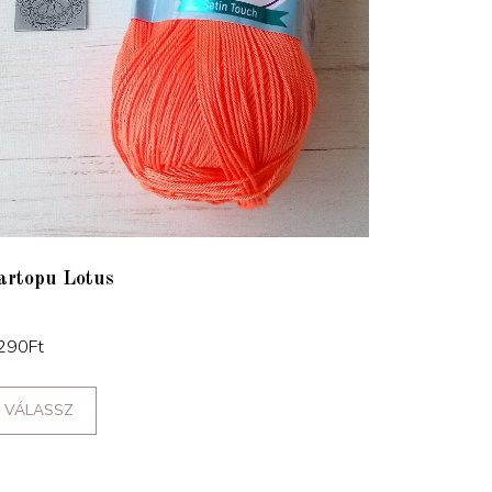
artopu Lotus
290
Ft
VÁLASSZ