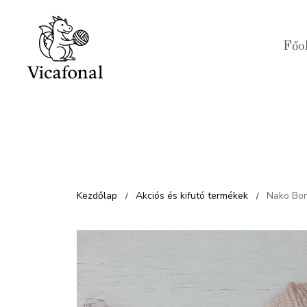
Kilépés
a
Főo
tartalomba
Kezdőlap
Akciós és kifutó termékek
Nako Bo
/
/