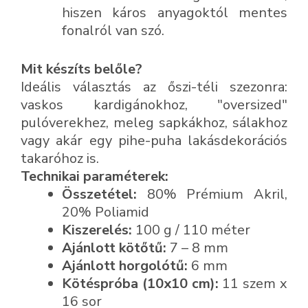
hiszen káros anyagoktól mentes
fonalról van szó.
Mit készíts belőle?
Ideális választás az őszi-téli szezonra:
vaskos kardigánokhoz, "oversized"
pulóverekhez, meleg sapkákhoz, sálakhoz
vagy akár egy pihe-puha lakásdekorációs
takaróhoz is.
Technikai paraméterek:
Összetétel:
80% Prémium Akril,
20% Poliamid
Kiszerelés:
100 g / 110 méter
Ajánlott kötőtű:
7 – 8 mm
Ajánlott horgolótű:
6 mm
Kötéspróba (10x10 cm):
11 szem x
16 sor