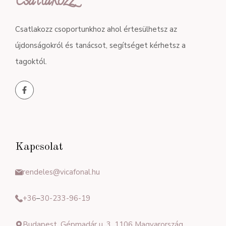
Csatlakozz
Csatlakozz csoportunkhoz ahol értesülhetsz az
újdonságokról és tanácsot, segítséget kérhetsz a
tagoktól.
Kapcsolat
rendeles@vicafonal.hu
+36
–
30-233-96-19
Budapest, Gépmadár u. 3, 1106 Magyarország