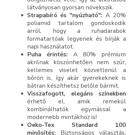
látványosan gyorsan növekszik.
Strapabíró és "nyúzható":
A 20%
poliamid tartalom gondoskodik
arról, hogy a ruhadarabok
formatartóak legyenek és bírják a
napi használatot.
Puha érintés:
A 80% prémium
akrilnak köszönhetően nem szúr,
kellemes viselet közvetlenül a
bőrön is, így akár gyerekeknek is
bátran készíthetsz belőle bármit.
Visszafogott, elegáns színekben
érhető el, amik remekül
kombinálhatók egymással a
modernebb mintákhoz is!
Oeko-Tex Standard 100
minősítés:
Biztonságos választás,