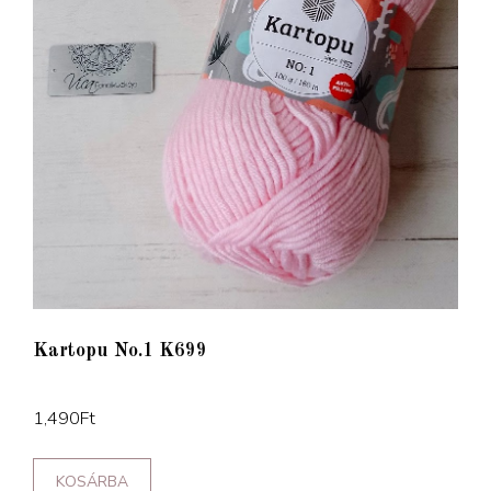
Kartopu No.1 K699
1,490
Ft
KOSÁRBA