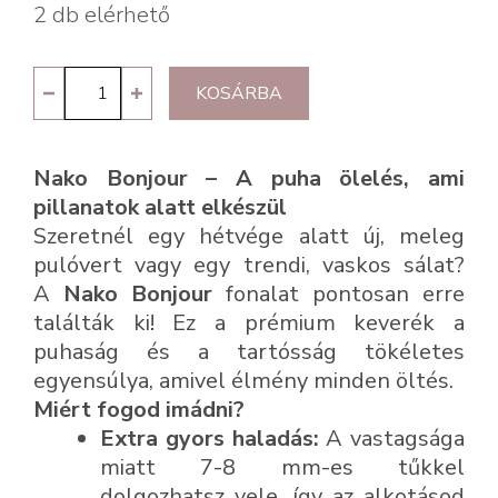
2 db elérhető
Nako
KOSÁRBA
Bonjour
23688
Nako Bonjour – A puha ölelés, ami
mennyiség
pillanatok alatt elkészül
Szeretnél egy hétvége alatt új, meleg
pulóvert vagy egy trendi, vaskos sálat?
A
Nako Bonjour
fonalat pontosan erre
találták ki! Ez a prémium keverék a
puhaság és a tartósság tökéletes
egyensúlya, amivel élmény minden öltés.
Miért fogod imádni?
Extra gyors haladás:
A vastagsága
miatt 7-8 mm-es tűkkel
dolgozhatsz vele, így az alkotásod