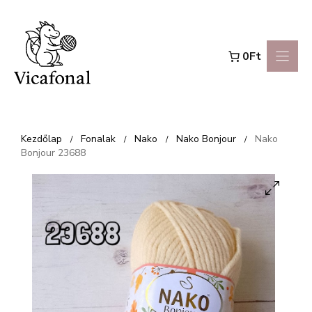
Kilépés
a
0Ft
tartalomba
Kezdőlap
Fonalak
Nako
Nako Bonjour
Nako
/
/
/
/
Bonjour 23688