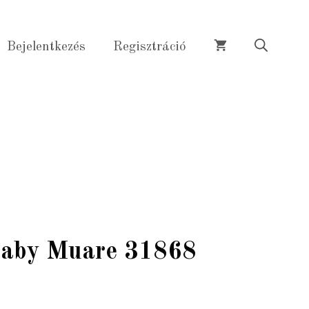
Baby
Muare
Bejelentkezés
Regisztráció
31868
mennyiség
Baby Muare 31868