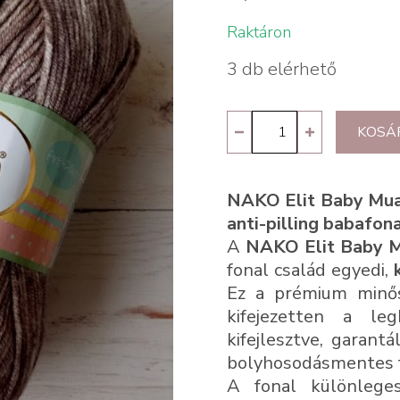
Raktáron
3 db elérhető
Nako
KOSÁ
Elit
Baby
NAKO Elit Baby Mua
Muare
anti-pilling babafo
31868
A
NAKO Elit Baby 
mennyiség
fonal család egyedi,
Ez a prémium min
kifejezetten a le
kifejlesztve, garant
bolyhosodásmentes f
A fonal különlege