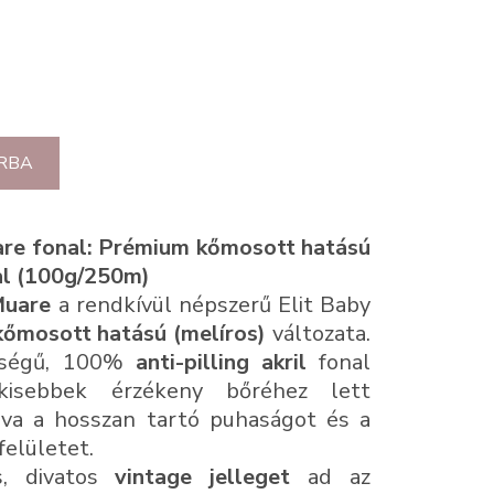
RBA
re fonal: Prémium kőmosott hatású
nal (100g/250m)
Muare
a rendkívül népszerű Elit Baby
kőmosott hatású (melíros)
változata.
őségű, 100%
anti-pilling akril
fonal
gkisebbek érzékeny bőréhez lett
álva a hosszan tartó puhaságot és a
elületet.
s, divatos
vintage jelleget
ad az