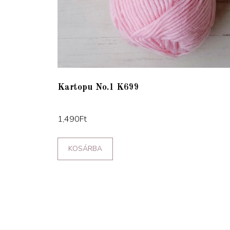
Kartopu No.1 K699
1,490
Ft
KOSÁRBA