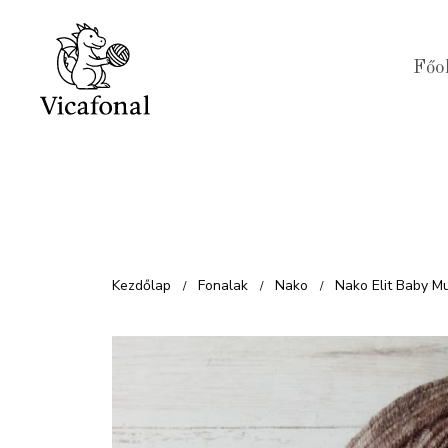
Kilépés
a
Főo
tartalomba
Kezdőlap
Fonalak
Nako
Nako Elit Baby M
/
/
/