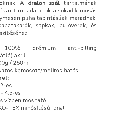
boknak. A
dralon szál
tartalmának
észült ruhadarabok a sokadik mosás
elymesen puha tapintásúak maradnak.
abatakarók, sapkák, pulóverek, és
szítéséhez.
00% prémium anti-pilling
tló) akril
0g / 250m
vatos kőmosott/melíros hatás
ret:
 2-es
 - 4,5-es
s vízben mosható
O-TEX minősítésű fonal