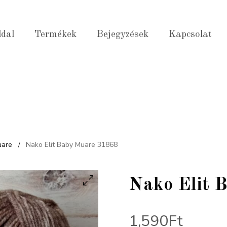
ldal
Termékek
Bejegyzések
Kapcsolat
uare
Nako Elit Baby Muare 31868
/
Nako Elit 
1,590
Ft