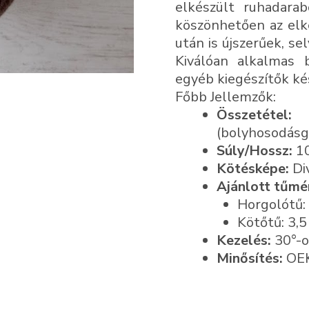
elkészült ruhadara
köszönhetően az elk
után is újszerűek, s
Kiválóan alkalmas b
egyéb kiegészítők ké
Főbb Jellemzők:
Összetétel:
1
(bolyhosodásgá
Súly/Hossz:
10
Kötésképe:
Di
Ajánlott tűmé
Horgolótű:
Kötőtű: 3,5
Kezelés:
30°-o
Minősítés:
OEK