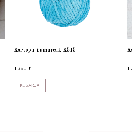
Kartopu Yumurcak K515
K
1,390
Ft
1,
KOSÁRBA