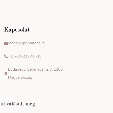
Kapcsolat
rendeles@vicafonal.hu
+36
–
30-233-96-19
Budapest, Gépmadár u. 3, 1106
Magyarország
l valósult meg.