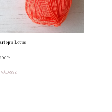
artopu Lotus
290
Ft
VÁLASSZ