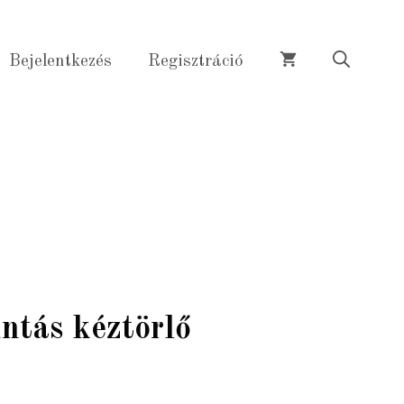
kéztörlő
mennyiség
Bejelentkezés
Regisztráció
ntás kéztörlő