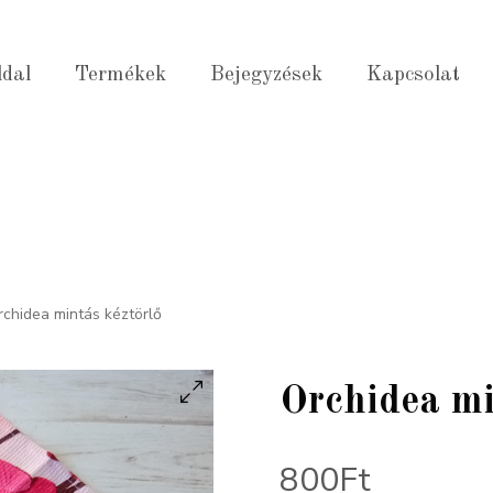
ldal
Termékek
Bejegyzések
Kapcsolat
rchidea mintás kéztörlő
Orchidea mi
800
Ft