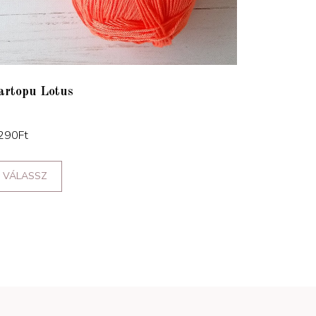
artopu Lotus
290
Ft
VÁLASSZ