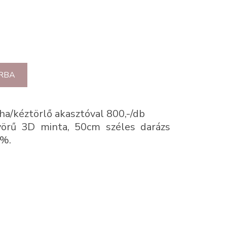
RBA
a/kéztörlő akasztóval 800,-/db
yörű 3D minta, 50cm széles darázs
5%.