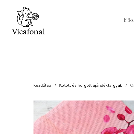
Kilépés
a
Főo
tartalomba
Kezdőlap
Kötött és horgolt ajándéktárgyak
O
/
/