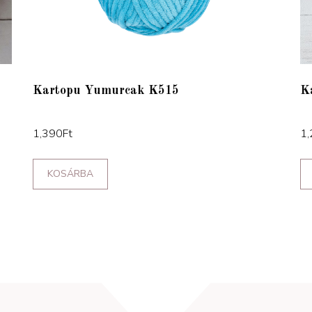
Kartopu Yumurcak K515
K
1,390
Ft
1,
KOSÁRBA