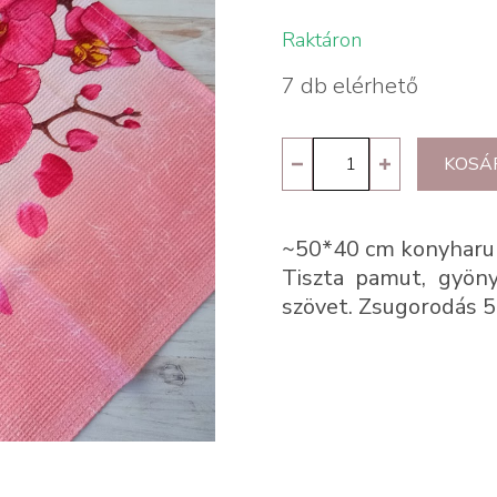
Raktáron
7 db elérhető
Orchidea
KOSÁ
mintás
kéztörlő
~50*40 cm konyharuh
mennyiség
Tiszta pamut, gyön
szövet. Zsugorodás 