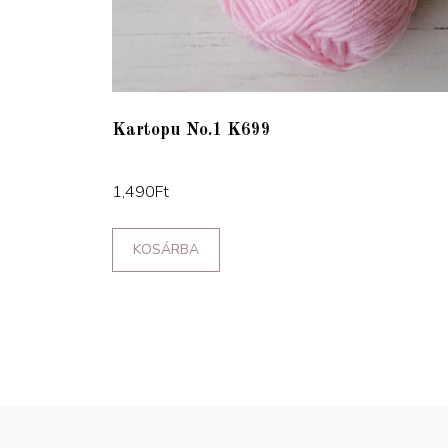
Kartopu No.1 K699
1,490
Ft
KOSÁRBA