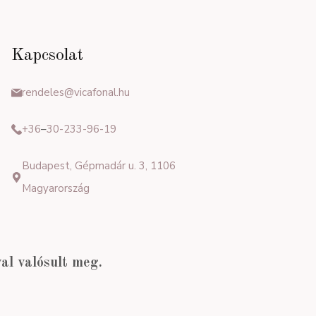
Kapcsolat
rendeles@vicafonal.hu
+36
–
30-233-96-19
Budapest, Gépmadár u. 3, 1106
Magyarország
l valósult meg.