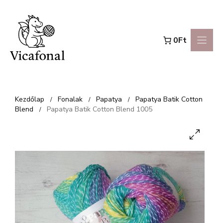
Kilépés
a
0Ft
tartalomba
Kezdőlap
Fonalak
Papatya
Papatya Batik Cotton
/
/
/
Blend
Papatya Batik Cotton Blend 1005
/