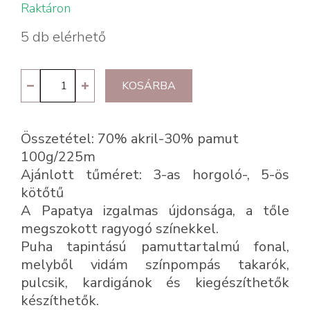
Raktáron
5 db elérhető
Papatya
KOSÁRBA
Batik
Cotton
Összetétel: 70% akril-30% pamut
Blend
100g/225m
1005
Ajánlott tűméret: 3-as horgoló-, 5-ös
mennyiség
kötőtű
A Papatya izgalmas újdonsága, a tőle
megszokott ragyogó színekkel.
Puha tapintású pamuttartalmú fonal,
melyből vidám színpompás takarók,
pulcsik, kardigánok és kiegészíthetők
készíthetők.