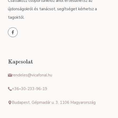
Csatlakozz csoportunkhoz ahol értesülhetsz az
újdonságokról és tanácsot, segítséget kérhetsz a
tagoktól.
Kapcsolat
rendeles@vicafonal.hu
+36
–
30-233-96-19
Budapest, Gépmadár u. 3, 1106 Magyarország