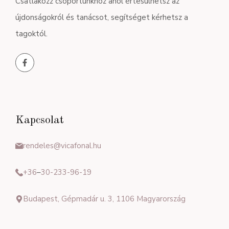
Csatlakozz csoportunkhoz ahol értesülhetsz az
újdonságokról és tanácsot, segítséget kérhetsz a
tagoktól.
Kapcsolat
rendeles@vicafonal.hu
+36
–
30-233-96-19
Budapest, Gépmadár u. 3, 1106 Magyarország