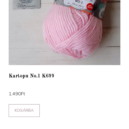
Kartopu No.1 K699
1,490
Ft
KOSÁRBA