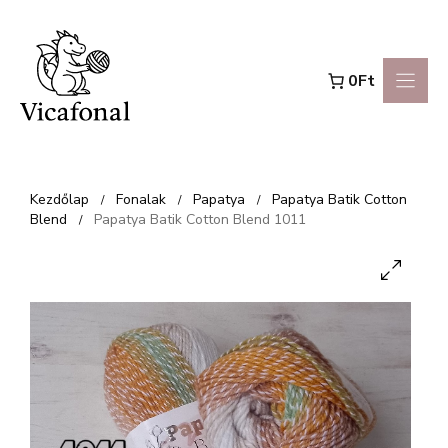
Kilépés
a
0Ft
tartalomba
Kezdőlap
Fonalak
Papatya
Papatya Batik Cotton
/
/
/
Blend
Papatya Batik Cotton Blend 1011
/