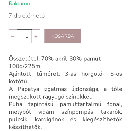
Raktáron
7 db elérhető
Papatya
KOSÁRBA
Batik
Cotton
Összetétel: 70% akril-30% pamut
Blend
100g/225m
1011
Ajánlott tűméret: 3-as horgoló-, 5-ös
mennyiség
kötőtű
A Papatya izgalmas újdonsága, a tőle
megszokott ragyogó színekkel.
Puha tapintású pamuttartalmú fonal,
melyből vidám színpompás takarók,
pulcsik, kardigánok és kiegészíthetők
készíthetők.