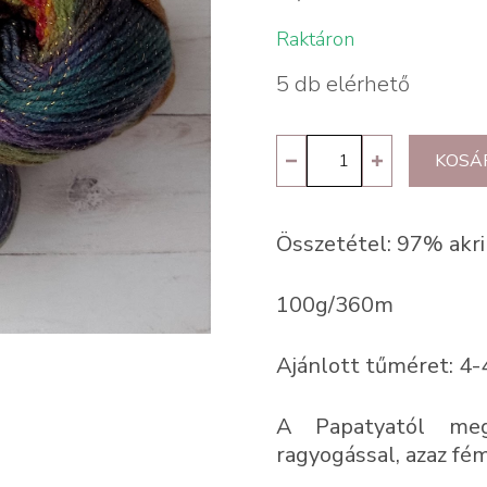
Raktáron
5 db elérhető
Papatya
KOSÁ
Batik
Glitter
Összetétel: 97% akri
09
mennyiség
100g/360m
Ajánlott tűméret: 4-
A Papatyatól meg
ragyogással, azaz fém