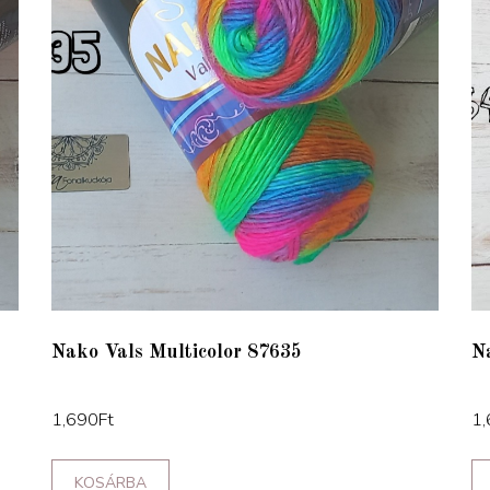
Nako Vals Multicolor 87635
N
1,690
Ft
1,
KOSÁRBA