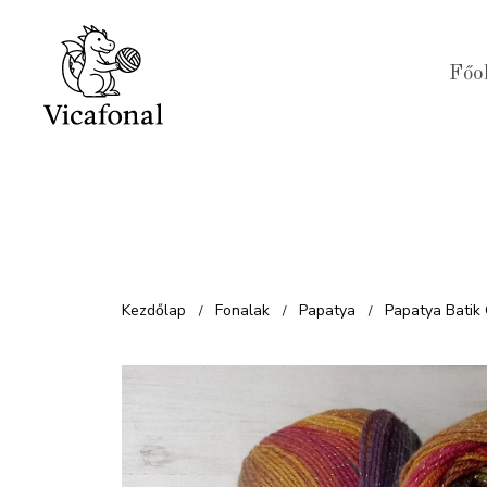
Kilépés
a
Főo
tartalomba
Kezdőlap
Fonalak
Papatya
Papatya Batik 
/
/
/