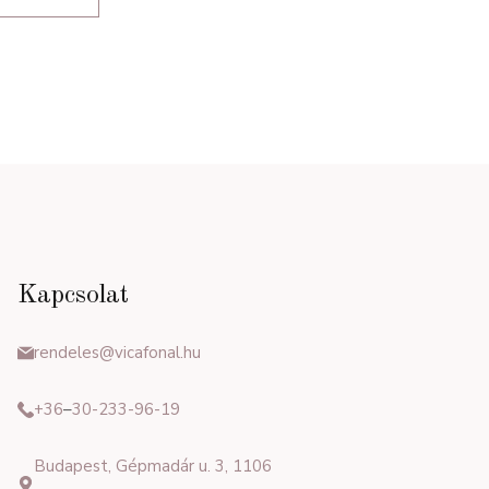
Kapcsolat
rendeles@vicafonal.hu
+36
–
30-233-96-19
Budapest, Gépmadár u. 3, 1106