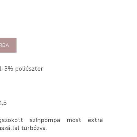
RBA
l-3% poliészter
4,5
szokott színpompa most extra
szállal turbózva.