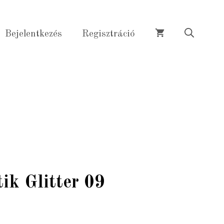
Glitter
09
Bejelentkezés
Regisztráció
mennyiség
ik Glitter 09