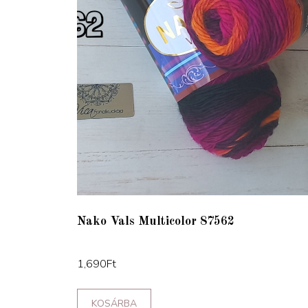
Nako Vals Multicolor 87562
1,690
Ft
KOSÁRBA