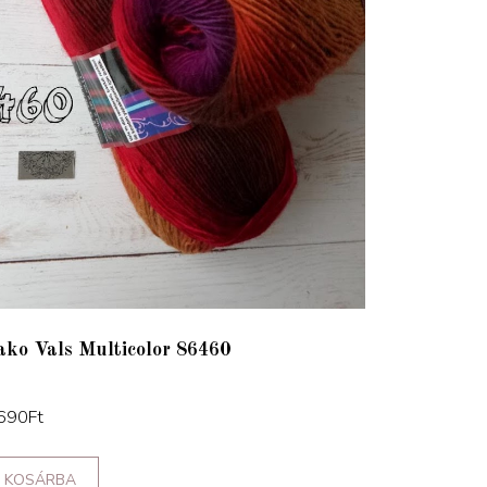
ako Vals Multicolor 86460
690
Ft
KOSÁRBA