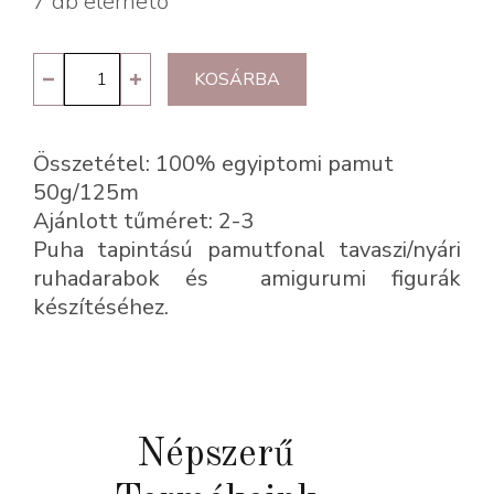
7 db elérhető
Puli
KOSÁRBA
1782
mennyiség
Összetétel: 100% egyiptomi pamut
50g/125m
Ajánlott tűméret: 2-3
Puha tapintású pamutfonal tavaszi/nyári
ruhadarabok és amigurumi figurák
készítéséhez.
Népszerű