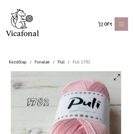
Kilépés
a
0Ft
tartalomba
Kezdőlap
Fonalak
Puli
Puli 1782
/
/
/