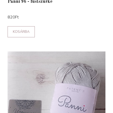
Panni 96 - füstszürke
820
Ft
KOSÁRBA