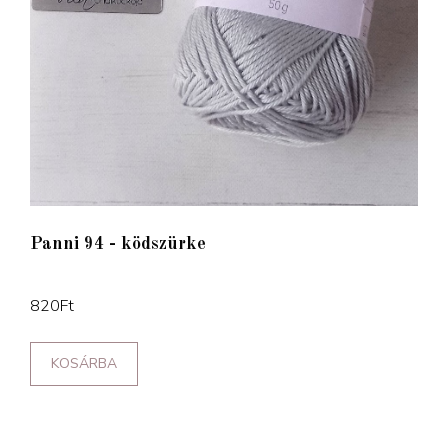
Panni 94 - ködszürke
820
Ft
KOSÁRBA