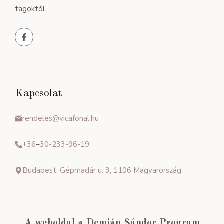
tagoktól.
Kapcsolat
rendeles@vicafonal.hu
+36
–
30-233-96-19
Budapest, Gépmadár u. 3, 1106 Magyarország
A weboldal a Demján Sándor Program