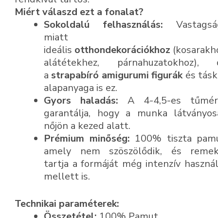
Miért válaszd ezt a fonalat?
Sokoldalú felhasználás:
Vastagsá
miatt
ideális
otthondekorációkhoz
(kosarakh
alátétekhez, párnahuzatokhoz), 
a
strapabíró amigurumi figurák
és tásk
alapanyaga is ez.
Gyors haladás:
A 4-4,5-es tűmér
garantálja, hogy a munka látványos
nőjön a kezed alatt.
Prémium minőség:
100% tiszta pamu
amely nem szöszölődik, és remek
tartja a formáját még intenzív haszná
mellett is.
Technikai paraméterek:
Összetétel:
100% Pamut