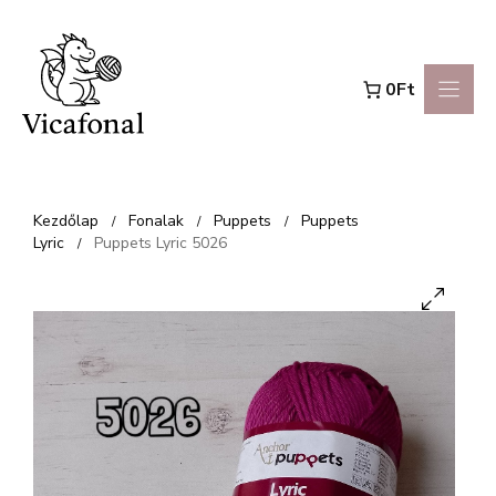
Kilépés
a
0Ft
tartalomba
Kezdőlap
Fonalak
Puppets
Puppets
/
/
/
Lyric
Puppets Lyric 5026
/