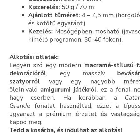
Kiszerelés:
50 g / 70 m
Ajánlott tűméret:
4 – 4,5 mm (horgoló
és kötőtű egyaránt)
Kezelés:
Mosógépben mosható (javaso
kímélő programon, 30-40 fokon).
Alkotási ötletek:
Legyen szó egy modern
macramé-stílusú f
dekorációról
, egy masszív
bevásár
szatyorról
vagy egy nagyobb méret
ölelnivaló
amigurumi játékról
, ez a fonal 
hagy cserben. Ha korábban a
Cata
Grande
fonalat használtad, ezzel a típuss
ugyanazt a prémium érzetet és vastagság
kapod meg.
Tedd a kosárba, és indulhat az alkotás!