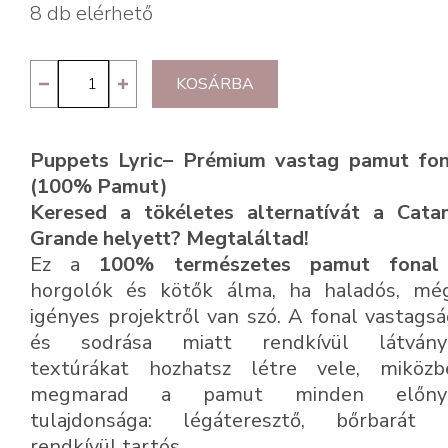
8 db elérhető
Puppets
KOSÁRBA
Lyric
5026
Puppets Lyric– Prémium vastag pamut fon
mennyiség
(100% Pamut)
Keresed a tökéletes alternatívát a Catan
Grande helyett? Megtaláltad!
Ez a
100% természetes pamut fonal
horgolók és kötők álma, ha haladós, még
igényes projektről van szó. A fonal vastags
és sodrása miatt rendkívül látvány
textúrákat hozhatsz létre vele, miközb
megmarad a pamut minden előny
tulajdonsága: légáteresztő, bőrbarát 
rendkívül tartós.