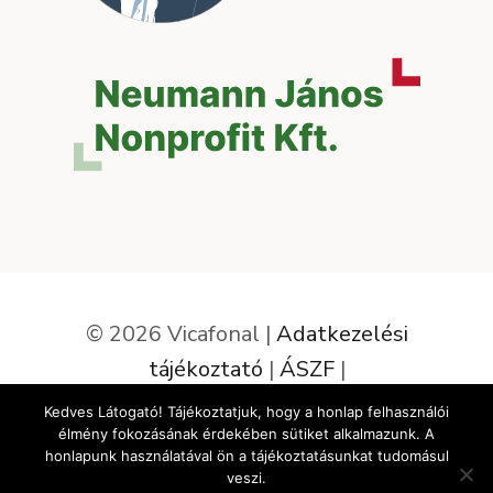
© 2026 Vicafonal |
Adatkezelési
tájékoztató
|
ÁSZF
|
Elállás a szerződéstől
Kedves Látogató! Tájékoztatjuk, hogy a honlap felhasználói
élmény fokozásának érdekében sütiket alkalmazunk. A
Az oldalt készítette:
honlapunk használatával ön a tájékoztatásunkat tudomásul
veszi.