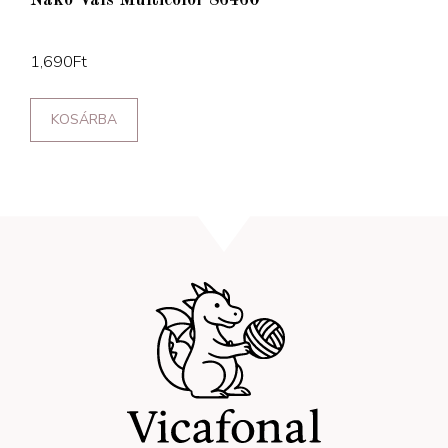
Nako Vals Multicolor 86460
1,690
Ft
KOSÁRBA