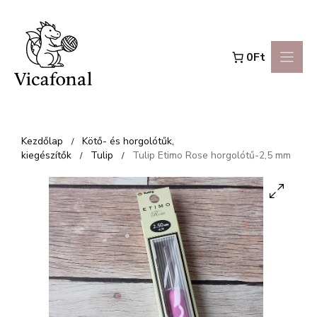
Kilépés
a
0Ft
tartalomba
Kezdőlap
Kötő- és horgolótűk,
/
kiegészítők
Tulip
Tulip Etimo Rose horgolótű-2,5 mm
/
/