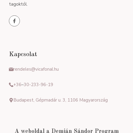
tagoktól.
Kapcsolat
rendeles@vicafonal.hu
+36
–
30-233-96-19
Budapest, Gépmadár u. 3, 1106 Magyarország
A weboldal a Demján Sándor Program