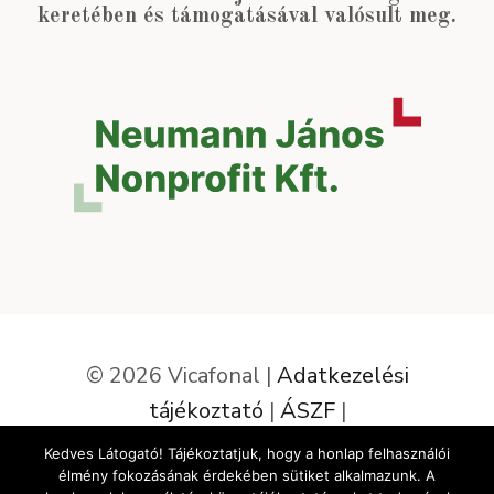
keretében és támogatásával valósult meg.
© 2026 Vicafonal |
Adatkezelési
tájékoztató
|
ÁSZF
|
Elállás a szerződéstől
Kedves Látogató! Tájékoztatjuk, hogy a honlap felhasználói
élmény fokozásának érdekében sütiket alkalmazunk. A
Az oldalt készítette: