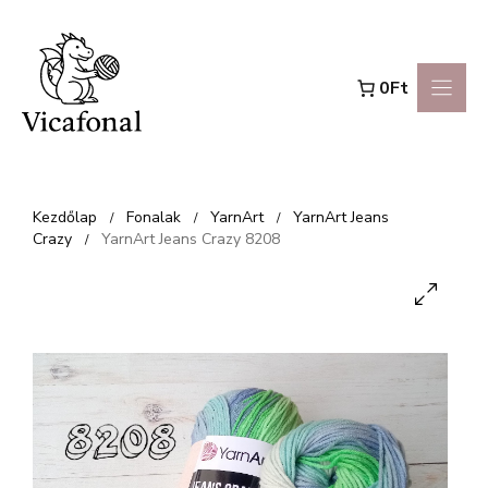
Kilépés
a
0Ft
tartalomba
Kezdőlap
Fonalak
YarnArt
YarnArt Jeans
/
/
/
Crazy
YarnArt Jeans Crazy 8208
/