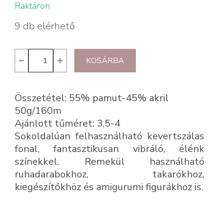
Raktáron
9 db elérhető
YarnArt
KOSÁRBA
Jeans
Crazy
Összetétel: 55% pamut-45% akril
8208
50g/160m
mennyiség
Ajánlott tűméret: 3,5-4
Sokoldalúan felhasználható kevertszálas
fonal, fantasztikusan vibráló, élénk
színekkel. Remekül használható
ruhadarabokhoz, takarókhoz,
kiegészítőkhöz és amigurumi figurákhoz is.