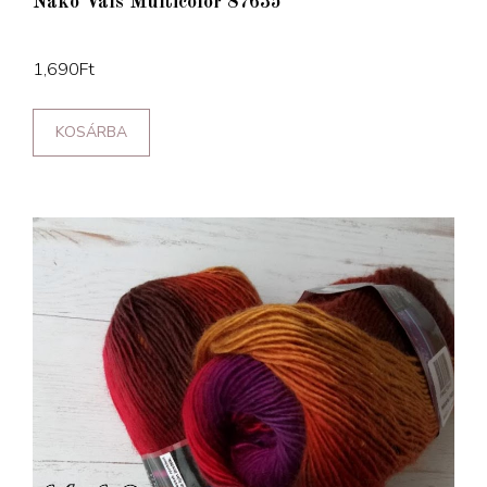
Nako Vals Multicolor 87635
1,690
Ft
KOSÁRBA