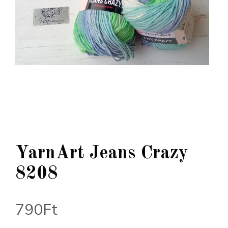
YarnArt Jeans Crazy
8208
790
Ft