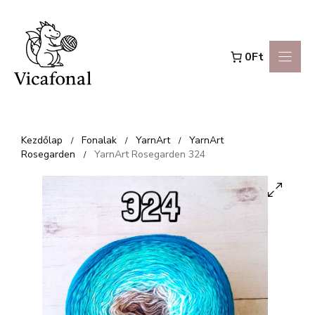
Kilépés
a
0Ft
tartalomba
Kezdőlap
Fonalak
YarnArt
YarnArt
/
/
/
Rosegarden
YarnArt Rosegarden 324
/