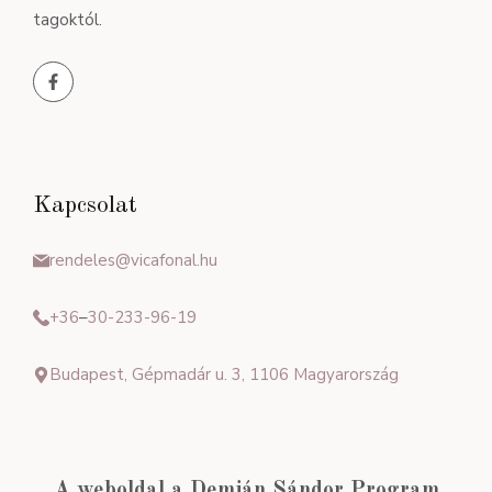
tagoktól.
Kapcsolat
rendeles@vicafonal.hu
+36
–
30-233-96-19
Budapest, Gépmadár u. 3, 1106 Magyarország
A weboldal a Demján Sándor Program