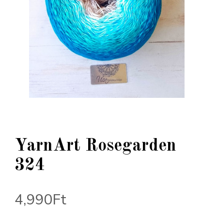
YarnArt Rosegarden
324
4,990
Ft