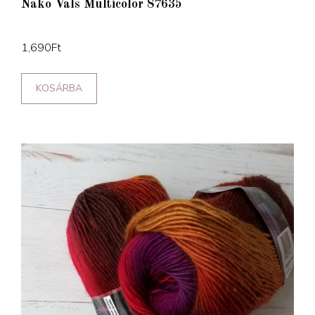
Nako Vals Multicolor 87635
1,690
Ft
KOSÁRBA