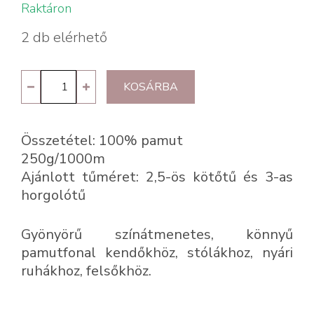
Raktáron
2 db elérhető
YarnArt
KOSÁRBA
Rosegarden
324
Összetétel: 100% pamut
mennyiség
250g/1000m
Ajánlott tűméret: 2,5-ös kötőtű és 3-as
horgolótű
Gyönyörű színátmenetes, könnyű
pamutfonal kendőkhöz, stólákhoz, nyári
ruhákhoz, felsőkhöz.