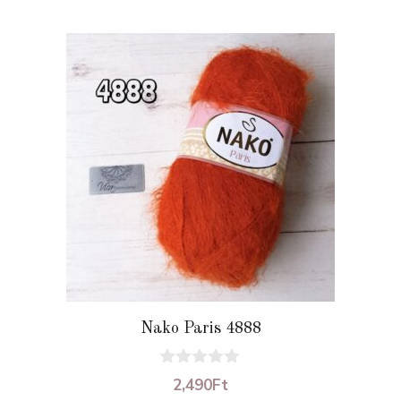
Nako Paris 4888
0
2,490
Ft
a