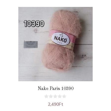
Nako Paris 10390
0
2,490
Ft
a
z