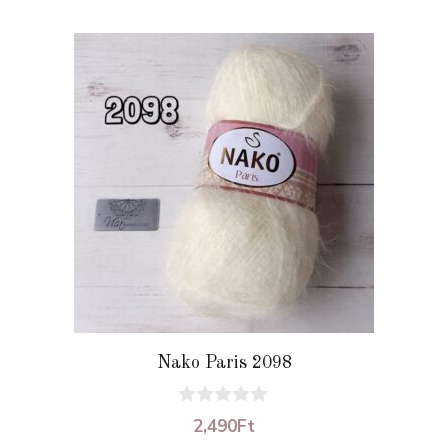
Nako Paris 2098
0
2,490
Ft
a