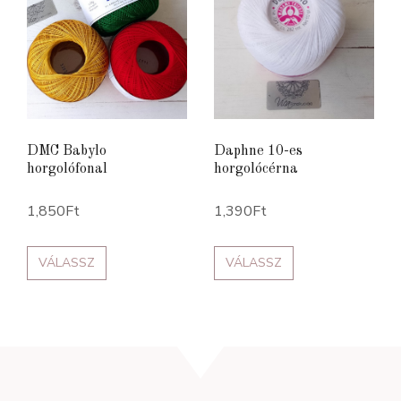
DMC Babylo
Daphne 10-es
horgolófonal
horgolócérna
1,850
Ft
1,390
Ft
VÁLASSZ
VÁLASSZ