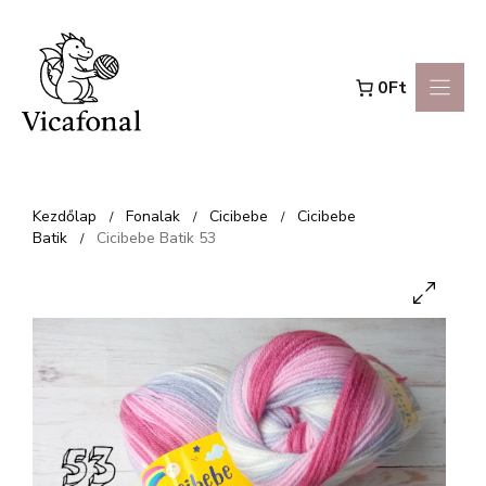
Kilépés
a
0Ft
tartalomba
Kezdőlap
Fonalak
Cicibebe
Cicibebe
/
/
/
Batik
Cicibebe Batik 53
/