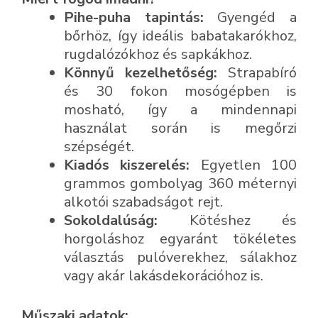
Pihe-puha tapintás:
Gyengéd a
bőrhöz, így ideális babatakarókhoz,
rugdalózókhoz és sapkákhoz.
Könnyű kezelhetőség:
Strapabíró
és 30 fokon mosógépben is
mosható, így a mindennapi
használat során is megőrzi
szépségét.
Kiadós kiszerelés:
Egyetlen 100
grammos gombolyag 360 méternyi
alkotói szabadságot rejt.
Sokoldalúság:
Kötéshez és
horgoláshoz egyaránt tökéletes
választás pulóverekhez, sálakhoz
vagy akár lakásdekorációhoz is.
Műszaki adatok: