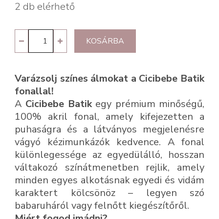
2 db elérhető
Cicibebe
KOSÁRBA
Batik
53
Varázsolj színes álmokat a Cicibebe Batik
mennyiség
fonallal!
A
Cicibebe Batik
egy prémium minőségű,
100% akril fonal, amely kifejezetten a
puhaságra és a látványos megjelenésre
vágyó kézimunkázók kedvence. A fonal
különlegessége az egyedülálló, hosszan
váltakozó színátmenetben rejlik, amely
minden egyes alkotásnak egyedi és vidám
karaktert kölcsönöz – legyen szó
babaruháról vagy felnőtt kiegészítőről.
Miért fogod imádni?