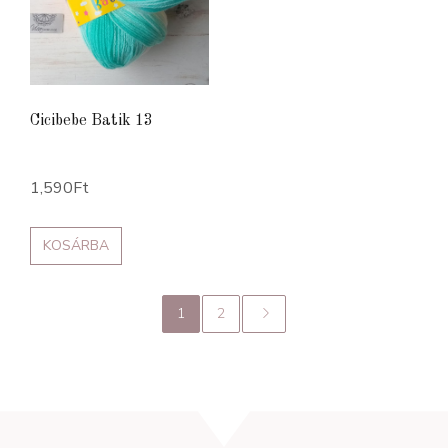
Cicibebe Batik 13
1,590
Ft
KOSÁRBA
1
2