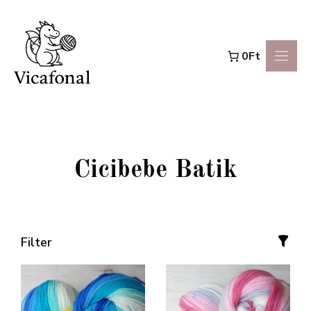
Kilépés
a
0Ft
tartalomba
Cicibebe Batik
Filter