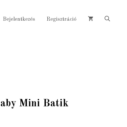
Baby
Mini
Bejelentkezés
Regisztráció
Batik
32431
mennyiség
aby Mini Batik