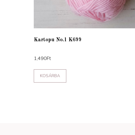
Kartopu No.1 K699
1,490
Ft
KOSÁRBA