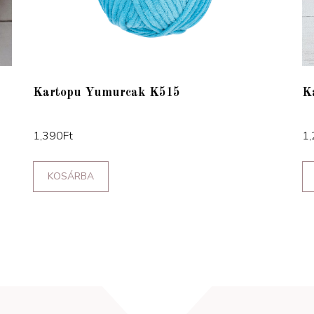
Kartopu Yumurcak K515
K
1,390
Ft
1,
KOSÁRBA