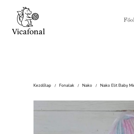
Kilépés
a
Főo
tartalomba
Kezdőlap
Fonalak
Nako
Nako Elit Baby Mi
/
/
/