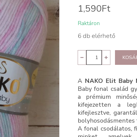
1,590
Ft
Raktáron
6 db elérhető
Nako
KOSÁ
Elit
Baby
A
NAKO Elit Baby M
Mini
Baby fonal család g
Batik
a prémium minős
32431
kifejezetten a le
kifejlesztve, garant
mennyiség
bolyhosodásmentes f
A fonal csodálatos,
minket, amelyek 