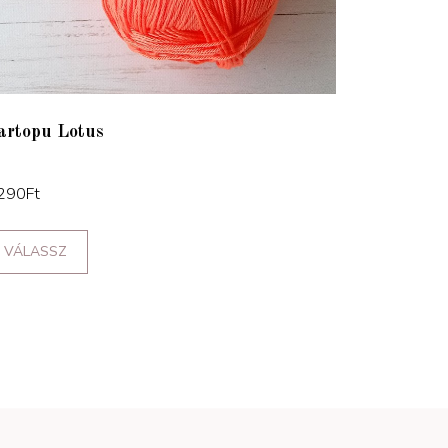
artopu Lotus
290
Ft
VÁLASSZ