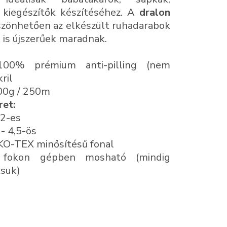
 kiegészítők készítéséhez. A
dralon
zönhetően az elkészült ruhadarabok
 is újszerűek maradnak.
0% prémium anti-pilling (nem
ril
0g / 250m
ret:
 2-es
 - 4,5-ös
O-TEX minősítésű fonal
okon gépben mosható (mindig
tsuk)