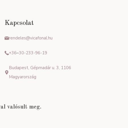
Kapcsolat
rendeles@vicafonal.hu
+36
–
30-233-96-19
Budapest, Gépmadár u. 3, 1106
Magyarország
l valósult meg.