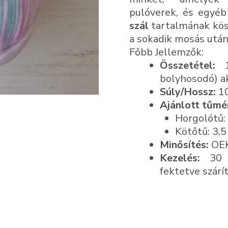
pulóverek, és egyéb
szál
tartalmának kös
a sokadik mosás után
Főbb Jellemzők:
Összetétel:
10
bolyhosodó) ak
Súly/Hossz:
10
Ajánlott tűmé
Horgolótű:
Kötőtű: 3,5
Minősítés:
OEK
Kezelés:
30 f
fektetve szárí