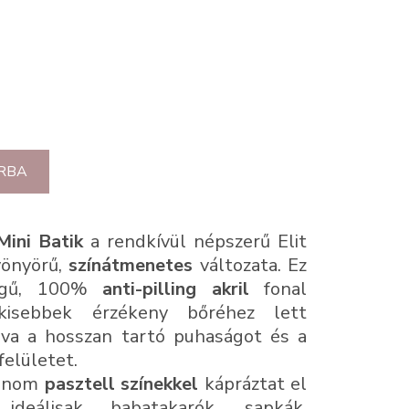
RBA
ini Batik
a rendkívül népszerű Elit
yönyörű,
színátmenetes
változata. Ez
égű, 100%
anti-pilling akril
fonal
gkisebbek érzékeny bőréhez lett
álva a hosszan tartó puhaságot és a
elületet.
 finom
pasztell színekkel
kápráztat el
ideálisak babatakarók, sapkák,