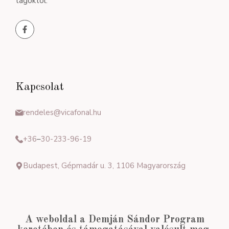
tagoktól.
Kapcsolat
rendeles@vicafonal.hu
+36
–
30-233-96-19
Budapest, Gépmadár u. 3, 1106 Magyarország
A weboldal a Demján Sándor Program