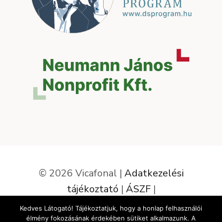
© 2026 Vicafonal |
Adatkezelési
tájékoztató
|
ÁSZF
|
Elállás a szerződéstől
Kedves Látogató! Tájékoztatjuk, hogy a honlap felhasználói
élmény fokozásának érdekében sütiket alkalmazunk. A
Az oldalt készítette: