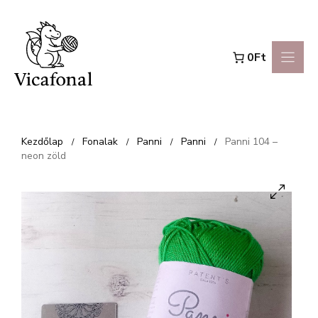
Kilépés
a
0Ft
tartalomba
Kezdőlap
Fonalak
Panni
Panni
Panni 104 –
/
/
/
/
neon zöld