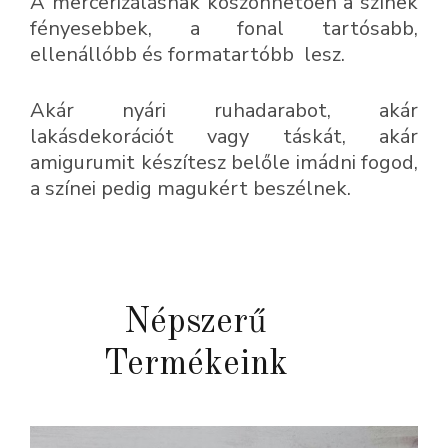
A mercerizálásnak köszönhetően a színek
fényesebbek, a fonal tartósabb,
ellenállóbb és formatartóbb lesz.
Akár nyári ruhadarabot, akár
lakásdekorációt vagy táskát, akár
amigurumit készítesz belőle imádni fogod,
a színei pedig magukért beszélnek.
Népszerű
Termékeink