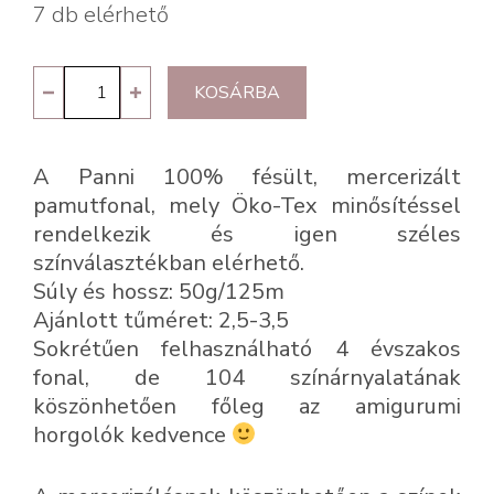
7 db elérhető
Panni
KOSÁRBA
104
-
A Panni 100% fésült, mercerizált
neon
pamutfonal, mely Öko-Tex minősítéssel
zöld
rendelkezik és igen széles
mennyiség
színválasztékban elérhető.
Súly és hossz: 50g/125m
Ajánlott tűméret: 2,5-3,5
Sokrétűen felhasználható 4 évszakos
fonal, de 104 színárnyalatának
köszönhetően főleg az amigurumi
horgolók kedvence