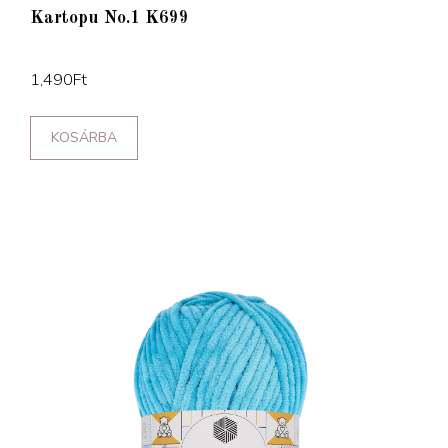
Kartopu No.1 K699
1,490
Ft
KOSÁRBA