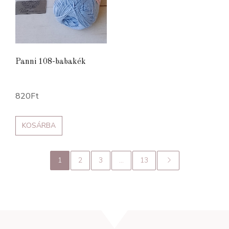
Panni 108-babakék
820
Ft
KOSÁRBA
1
2
3
...
13