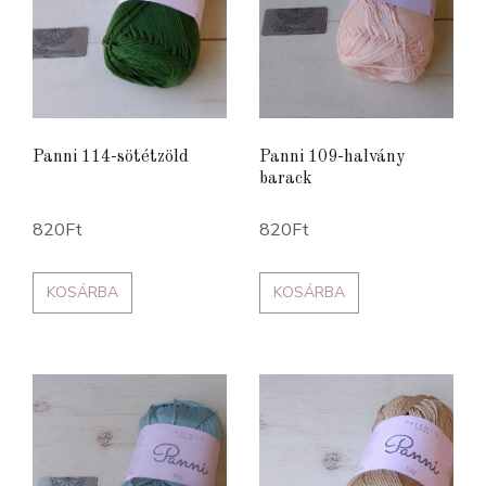
Panni 114-sötétzöld
Panni 109-halvány
barack
820
Ft
820
Ft
KOSÁRBA
KOSÁRBA