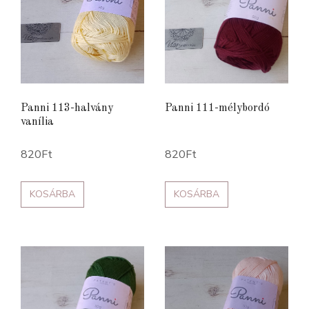
Panni 113-halvány
Panni 111-mélybordó
vanília
820
Ft
820
Ft
KOSÁRBA
KOSÁRBA