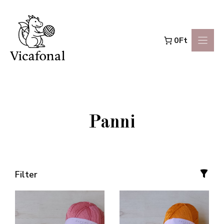
Kilépés
a
0Ft
tartalomba
Panni
Filter