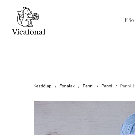
Kilépés
a
Főo
tartalomba
Kezdőlap
Fonalak
Panni
Panni
Panni 
/
/
/
/