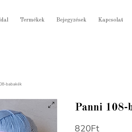
ldal
Termékek
Bejegyzések
Kapcsolat
108-babakék
Panni 108-
820
Ft