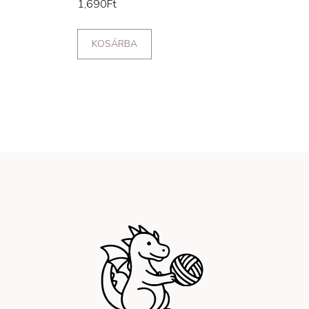
1,690
Ft
KOSÁRBA