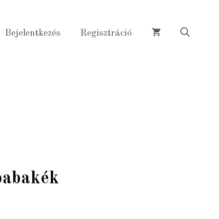
babakék
mennyiség
Bejelentkezés
Regisztráció
babakék