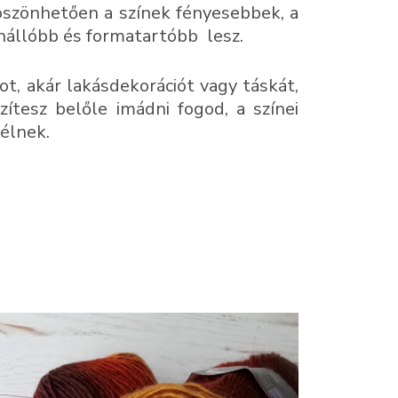
öszönhetően a színek fényesebbek, a
enállóbb és formatartóbb lesz.
ot, akár lakásdekorációt vagy táskát,
ítesz belőle imádni fogod, a színei
élnek.