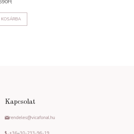
690
Ft
KOSÁRBA
Kapcsolat
rendeles@vicafonal.hu
+36
–
30-233-96-19