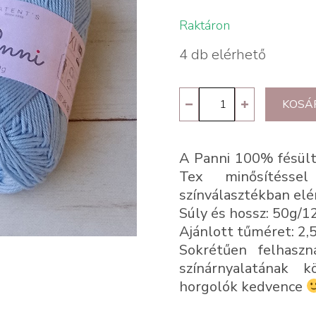
Raktáron
4 db elérhető
Panni
KOSÁ
108-
babakék
A Panni 100% fésült
mennyiség
Tex minősítésse
színválasztékban elé
Súly és hossz: 50g/
Ajánlott tűméret: 2,
Sokrétűen felhasz
színárnyalatának 
horgolók kedvence