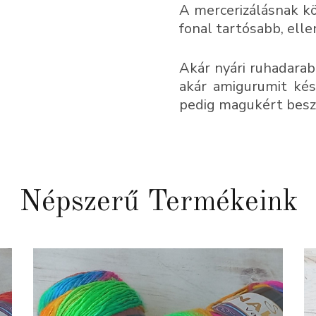
A mercerizálásnak k
fonal tartósabb, ell
Akár nyári ruhadarab
akár amigurumit kész
pedig magukért besz
Népszerű Termékeink