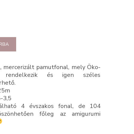
RBA
, mercerizált pamutfonal, mely Öko-
l rendelkezik és igen széles
rhető.
125m
5-3,5
nálható 4 évszakos fonal, de 104
köszönhetően főleg az amigurumi