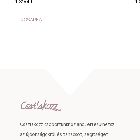
1,690
Ft
1,
KOSÁRBA
Csatlakozz
Csatlakozz csoportunkhoz ahol értesülhetsz
az újdonságokról és tanácsot, segítséget