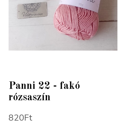
Panni 22 - fakó
rózsaszín
820
Ft