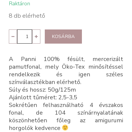
Raktáron
8 db elérhető
Panni
KOSÁRBA
22
-
A Panni 100% fésült, mercerizált
fakó
pamutfonal, mely Öko-Tex minősítéssel
rózsaszín
rendelkezik és igen széles
mennyiség
színválasztékban elérhető.
Súly és hossz: 50g/125m
Ajánlott tűméret: 2,5-3,5
Sokrétűen felhasználható 4 évszakos
fonal, de 104 színárnyalatának
köszönhetően főleg az amigurumi
horgolók kedvence