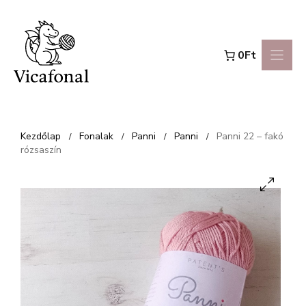
Kilépés
a
0Ft
tartalomba
Kezdőlap
Fonalak
Panni
Panni
Panni 22 – fakó
/
/
/
/
rózsaszín