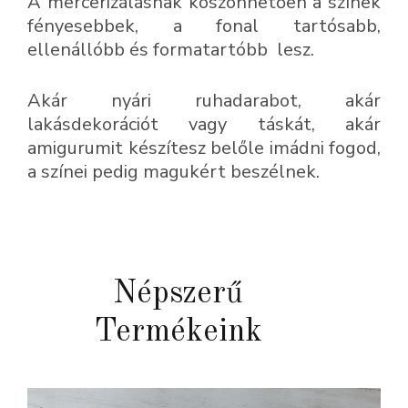
A mercerizálásnak köszönhetően a színek
fényesebbek, a fonal tartósabb,
ellenállóbb és formatartóbb lesz.
Akár nyári ruhadarabot, akár
lakásdekorációt vagy táskát, akár
amigurumit készítesz belőle imádni fogod,
a színei pedig magukért beszélnek.
Népszerű
Termékeink