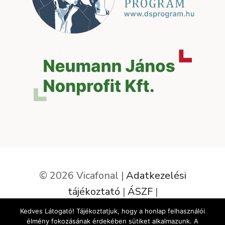
© 2026 Vicafonal |
Adatkezelési
tájékoztató
|
ÁSZF
|
Elállás a szerződéstől
Kedves Látogató! Tájékoztatjuk, hogy a honlap felhasználói
élmény fokozásának érdekében sütiket alkalmazunk. A
Az oldalt készítette: