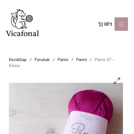
Kilépés
a
0Ft
tartalomba
Kezdőlap
Fonalak
Panni
Panni
Panni 37 –
/
/
/
/
frézia