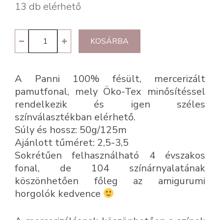
13 db elérhető
Panni
KOSÁRBA
37
-
A Panni 100% fésült, mercerizált
frézia
pamutfonal, mely Öko-Tex minősítéssel
mennyiség
rendelkezik és igen széles
színválasztékban elérhető.
Súly és hossz: 50g/125m
Ajánlott tűméret: 2,5-3,5
Sokrétűen felhasználható 4 évszakos
fonal, de 104 színárnyalatának
köszönhetően főleg az amigurumi
horgolók kedvence