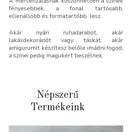
A mercerizálásnak köszönhetően a színek
fényesebbek, a fonal tartósabb,
ellenállóbb és formatartóbb lesz.
Akár nyári ruhadarabot, akár
lakásdekorációt vagy táskát, akár
amigurumit készítesz belőle imádni fogod,
a színei pedig magukért beszélnek.
Népszerű
Termékeink