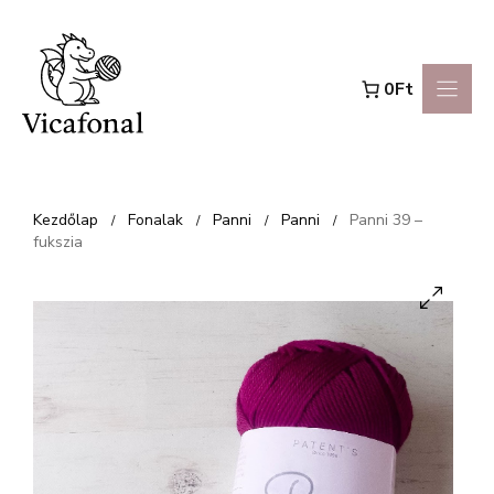
Kilépés
a
0Ft
tartalomba
Kezdőlap
Fonalak
Panni
Panni
Panni 39 –
/
/
/
/
fukszia