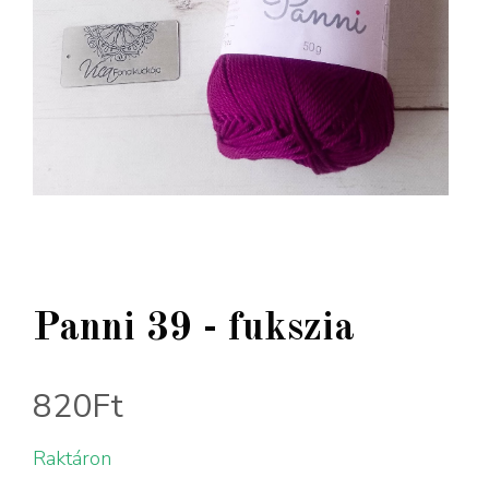
Panni 39 - fukszia
820
Ft
Raktáron