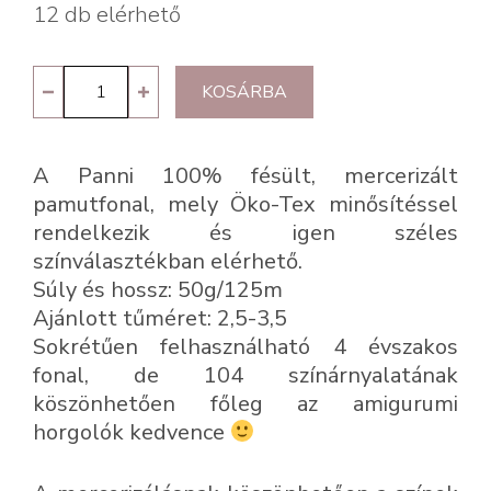
12 db elérhető
Panni
KOSÁRBA
39
-
A Panni 100% fésült, mercerizált
fukszia
pamutfonal, mely Öko-Tex minősítéssel
mennyiség
rendelkezik és igen széles
színválasztékban elérhető.
Súly és hossz: 50g/125m
Ajánlott tűméret: 2,5-3,5
Sokrétűen felhasználható 4 évszakos
fonal, de 104 színárnyalatának
köszönhetően főleg az amigurumi
horgolók kedvence