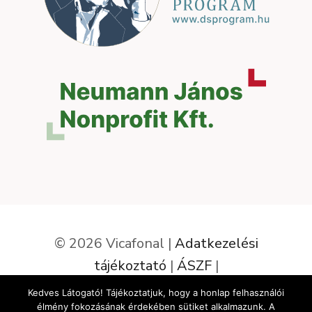
© 2026 Vicafonal |
Adatkezelési
tájékoztató
|
ÁSZF
|
Elállás a szerződéstől
Kedves Látogató! Tájékoztatjuk, hogy a honlap felhasználói
élmény fokozásának érdekében sütiket alkalmazunk. A
Az oldalt készítette: