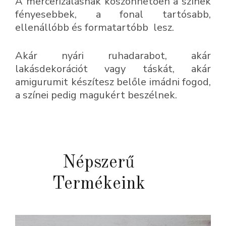
A mercerizálásnak köszönhetően a színek
fényesebbek, a fonal tartósabb,
ellenállóbb és formatartóbb lesz.
Akár nyári ruhadarabot, akár
lakásdekorációt vagy táskát, akár
amigurumit készítesz belőle imádni fogod,
a színei pedig magukért beszélnek.
Népszerű
Termékeink