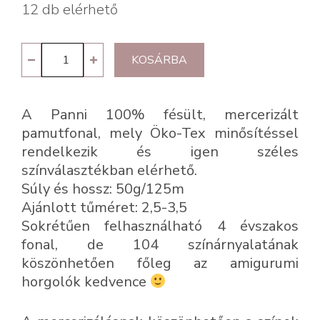
12 db elérhető
Panni
KOSÁRBA
47
-
A Panni 100% fésült, mercerizált
curry
pamutfonal, mely Öko-Tex minősítéssel
mennyiség
rendelkezik és igen széles
színválasztékban elérhető.
Súly és hossz: 50g/125m
Ajánlott tűméret: 2,5-3,5
Sokrétűen felhasználható 4 évszakos
fonal, de 104 színárnyalatának
köszönhetően főleg az amigurumi
horgolók kedvence