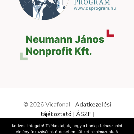
© 2026 Vicafonal |
Adatkezelési
tájékoztató
|
ÁSZF
|
Elállás a szerződéstől
Kedves Látogató! Tájékoztatjuk, hogy a honlap felhasználói
élmény fokozásának érdekében sütiket alkalmazunk. A
Az oldalt készítette: