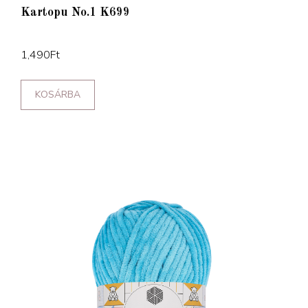
Kartopu No.1 K699
1,490
Ft
KOSÁRBA