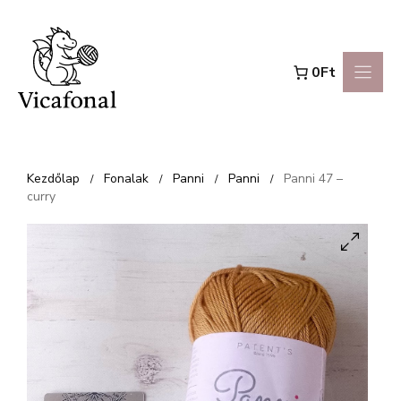
Kilépés
a
0Ft
tartalomba
Kezdőlap
Fonalak
Panni
Panni
Panni 47 –
/
/
/
/
curry