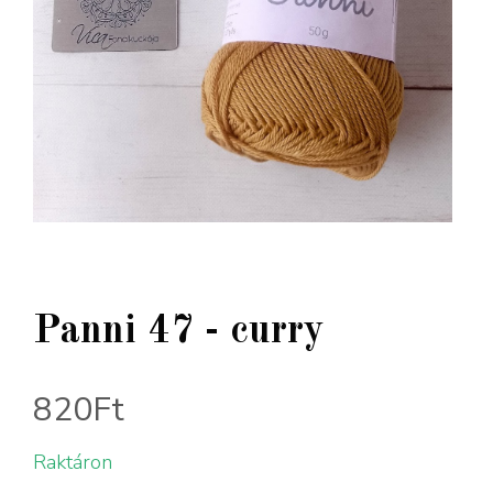
Panni 47 - curry
820
Ft
Raktáron